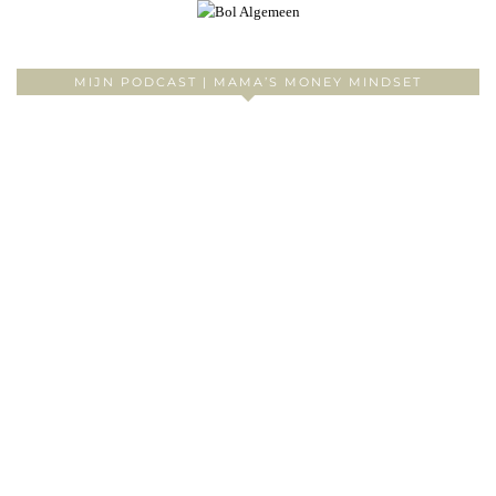
MIJN PODCAST | MAMA’S MONEY MINDSET