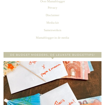
Over Mamablogger
Privacy
Disclaimer
Media kit
Samenwerken
Mamablogger in de media
DE BUDGET MOEDERS, DE LEUKSTE BUDGETTIPS!