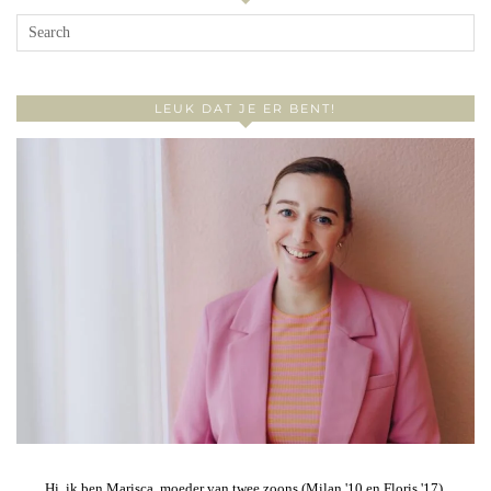
LEUK DAT JE ER BENT!
Hi, ik ben Marisca, moeder van twee zoons (Milan '10 en Floris '17),