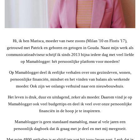
Hi, ik ben Marisca, moeder van twee zoons (Milan '10 en Floris '17),
getrouwd met Patrick en geboren en getogen in Gouda. Naast mijn werk als
communicatieadviseur schrijf ik sinds 2013 bijna iedere dag met veel liefde
op Mamablogger: hét persoonlijke platform voor moeders!
Op Mamablogger deel ik eerlijke verhalen over ons gezinsleven, wonen,
persoonlijke financiën, mindset en het vinden van balans als werkende
moeder. Ook zijn we onlangs verhuisd naar een nieuwbouwhuis.
Het leven is druk, duur en uitdagend, zeker als moeder. Daarom vind je op
Mamablogger ook veel budgettips en deel ik veel over onze persoonlijke
financiën in de hoop je te inspireren.
Mamablogger is geen standaard mamablog, maar al vele jaren een
persoonlijk dagboek dat ik graag met je deel en met mij meegroeit.
Met ruim 4800 artikelen is er altijd iets wat bij jouw leven past. Leuk dat je