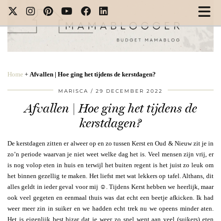
Home
+
Afvallen | Hoe ging het tijdens de kerstdagen?
MARISCA
29 DECEMBER 2022
Afvallen | Hoe ging het tijdens de
kerstdagen?
De kerstdagen zitten er alweer op en zo tussen Kerst en Oud & Nieuw zit je in
zo’n periode waarvan je niet weet welke dag het is. Veel mensen zijn vrij, er
is nog volop eten in huis en terwijl het buiten regent is het juist zo leuk om
het binnen gezellig te maken. Het liefst met wat lekkers op tafel. Althans, dit
alles geldt in ieder geval voor mij ☺️. Tijdens Kerst hebben we heerlijk, maar
ook veel gegeten en eenmaal thuis was dat echt een beetje afkicken. Ik had
weer meer zin in suiker en we hadden echt trek nu we opeens minder aten.
Het is eigenlijk best bizar dat je weer zo snel went aan veel (suikers) eten