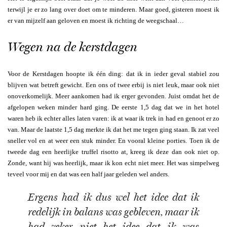
terwijl je er zo lang over doet om te minderen. Maar goed, gisteren moest ik
er van mijzelf aan geloven en moest ik richting de weegschaal…
Wegen na de kerstdagen
Voor de Kerstdagen hoopte ik één ding: dat ik in ieder geval stabiel zou
blijven wat betreft gewicht. Een ons of twee erbij is niet leuk, maar ook niet
onoverkomelijk. Meer aankomen had ik erger gevonden. Juist omdat het de
afgelopen weken minder hard ging. De eerste 1,5 dag dat we in het hotel
waren heb ik echter alles laten varen: ik at waar ik trek in had en genoot er zo
van. Maar de laatste 1,5 dag merkte ik dat het me tegen ging staan. Ik zat veel
sneller vol en at weer een stuk minder. En vooral kleine porties. Toen ik de
tweede dag een heerlijke truffel risotto at, kreeg ik deze dan ook niet op.
Zonde, want hij was heerlijk, maar ik kon echt niet meer. Het was simpelweg
teveel voor mij en dat was een half jaar geleden wel anders.
Ergens had ik dus wel het idee dat ik
redelijk in balans was gebleven, maar ik
had zeker niet het idee dat ik was