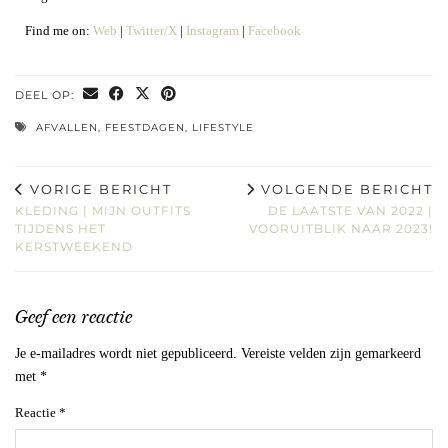
Find me on:
Web
|
Twitter/X
|
Instagram
|
Facebook
DEEL OP:
AFVALLEN
,
FEESTDAGEN
,
LIFESTYLE
VORIGE BERICHT
VOLGENDE BERICHT
KLEDING | MIJN OUTFITS
DE LAATSTE VAN 2022 |
TIJDENS HET
VOORUITBLIK NAAR 2023!
KERSTWEEKEND
Geef een reactie
Je e-mailadres wordt niet gepubliceerd.
Vereiste velden zijn gemarkeerd
met
*
Reactie
*