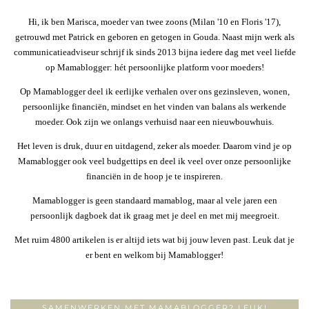
Hi, ik ben Marisca, moeder van twee zoons (Milan '10 en Floris '17),
getrouwd met Patrick en geboren en getogen in Gouda. Naast mijn werk als
communicatieadviseur schrijf ik sinds 2013 bijna iedere dag met veel liefde
op Mamablogger: hét persoonlijke platform voor moeders!
Op Mamablogger deel ik eerlijke verhalen over ons gezinsleven, wonen,
persoonlijke financiën, mindset en het vinden van balans als werkende
moeder. Ook zijn we onlangs verhuisd naar een nieuwbouwhuis.
Het leven is druk, duur en uitdagend, zeker als moeder. Daarom vind je op
Mamablogger ook veel budgettips en deel ik veel over onze persoonlijke
financiën in de hoop je te inspireren.
Mamablogger is geen standaard mamablog, maar al vele jaren een
persoonlijk dagboek dat ik graag met je deel en met mij meegroeit.
Met ruim 4800 artikelen is er altijd iets wat bij jouw leven past. Leuk dat je
er bent en welkom bij Mamablogger!
SAMENWERKEN MET MAMABLOGGER? LEUK!