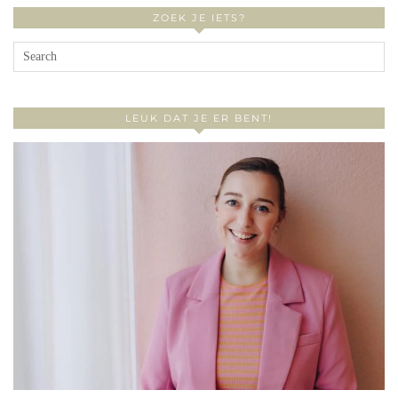
ZOEK JE IETS?
LEUK DAT JE ER BENT!