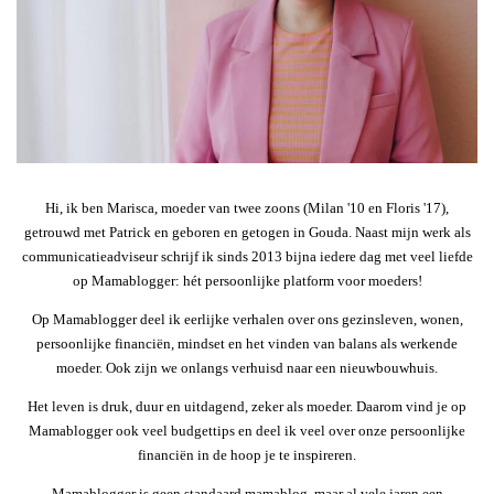
Hi, ik ben Marisca, moeder van twee zoons (Milan '10 en Floris '17),
getrouwd met Patrick en geboren en getogen in Gouda. Naast mijn werk als
communicatieadviseur schrijf ik sinds 2013 bijna iedere dag met veel liefde
op Mamablogger: hét persoonlijke platform voor moeders!
Op Mamablogger deel ik eerlijke verhalen over ons gezinsleven, wonen,
persoonlijke financiën, mindset en het vinden van balans als werkende
moeder. Ook zijn we onlangs verhuisd naar een nieuwbouwhuis.
Het leven is druk, duur en uitdagend, zeker als moeder. Daarom vind je op
Mamablogger ook veel budgettips en deel ik veel over onze persoonlijke
financiën in de hoop je te inspireren.
Mamablogger is geen standaard mamablog, maar al vele jaren een