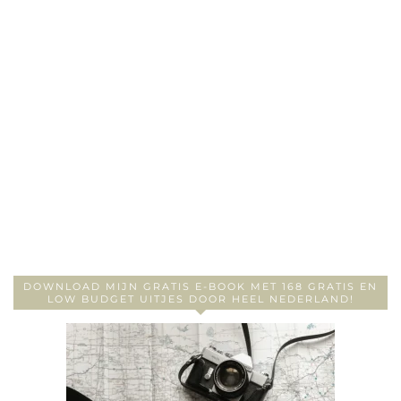
DOWNLOAD MIJN GRATIS E-BOOK MET 168 GRATIS EN
LOW BUDGET UITJES DOOR HEEL NEDERLAND!