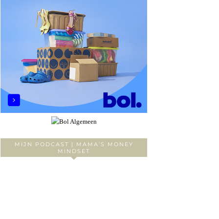
MIJN PODCAST | MAMA’S MONEY
MINDSET