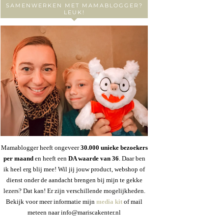
SAMENWERKEN MET MAMABLOGGER?
LEUK!
Mamablogger heeft ongeveer
30
.000 unieke bezoekers
per maand
en heeft een
DA waarde van 36
. Daar ben
ik heel erg blij mee! Wil jij jouw product, webshop of
dienst onder de aandacht brengen bij mijn te gekke
lezers? Dat kan! Er zijn verschillende mogelijkheden.
Bekijk voor meer informatie mijn
media kit
of mail
meteen naar info@mariscakenter.nl