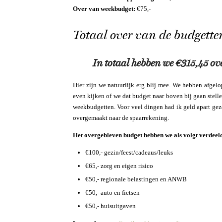
Over van weekbudget:
€75,-
Totaal over van de budgette
In totaal hebben we €315,45 ov
Hier zijn we natuurlijk erg blij mee. We hebben afg
even kijken of we dat budget naar boven bij gaan stell
weekbudgetten. Voor veel dingen had ik geld apart ge
overgemaakt naar de spaarrekening.
Het overgebleven budget hebben we als volgt verdeeld
€100,- gezin/feest/cadeaus/leuks
€65,- zorg en eigen risico
€50,- regionale belastingen en ANWB
€50,- auto en fietsen
€50,- huisuitgaven