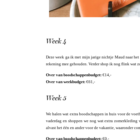
Week 4
Deze week ga ik met mijn jarige nichtje Maud naar het
rekening mee gehouden. Verder shop ik nog flink wat z
Over van boodschappenbudget:
€14,-
Over van weekbudget:
€61,-
Week 5
We halen wat extra boodschappen in huis voor de voet
vaderdag en shoppen we nog wat extra zomerkleding vo
alvast het één en ander voor de vakantie, waaronder co
Over van boodschappenbudget:
€0,-