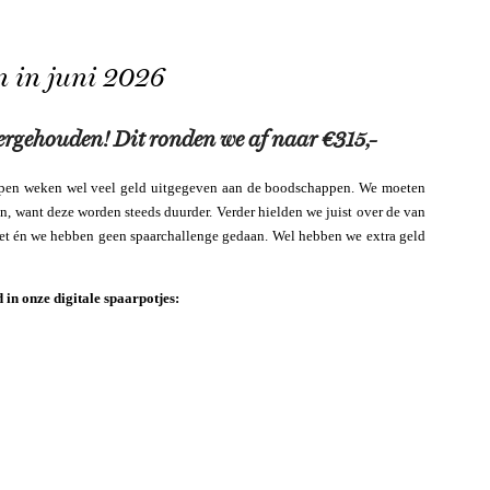
n in juni 2026
ergehouden! Dit ronden we af naar €315,-
elopen weken wel veel geld uitgegeven aan de boodschappen. We moeten
en, want deze worden steeds duurder. Verder hielden we juist over de van
zet én we hebben geen spaarchallenge gedaan. Wel hebben we extra geld
 in onze digitale spaarpotjes: