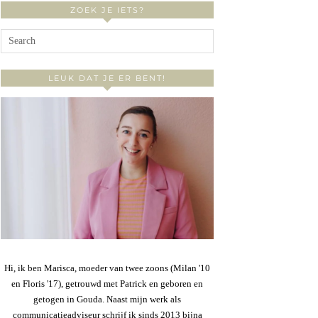
ZOEK JE IETS?
LEUK DAT JE ER BENT!
Hi, ik ben Marisca, moeder van twee zoons (Milan '10
en Floris '17), getrouwd met Patrick en geboren en
getogen in Gouda. Naast mijn werk als
communicatieadviseur schrijf ik sinds 2013 bijna