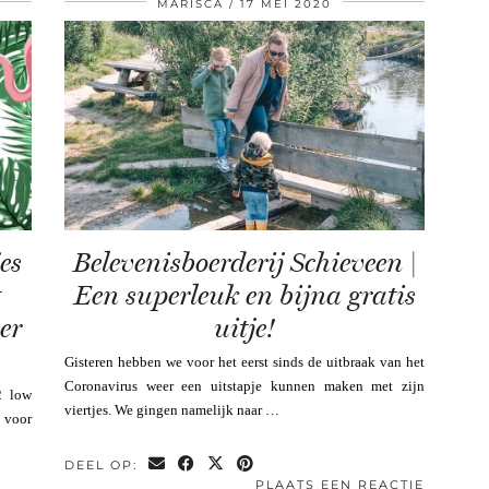
MARISCA
17 MEI 2020
es
Belevenisboerderij Schieveen |
t
Een superleuk en bijna gratis
er
uitje!
Gisteren hebben we voor het eerst sinds de uitbraak van het
Coronavirus weer een uitstapje kunnen maken met zijn
2 low
viertjes. We gingen namelijk naar …
s voor
DEEL OP:
PLAATS EEN REACTIE