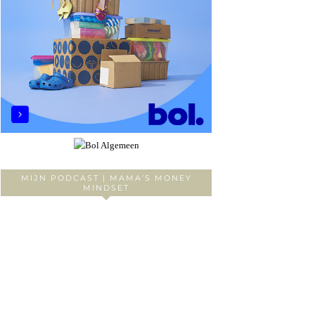
MIJN PODCAST | MAMA’S MONEY
MINDSET