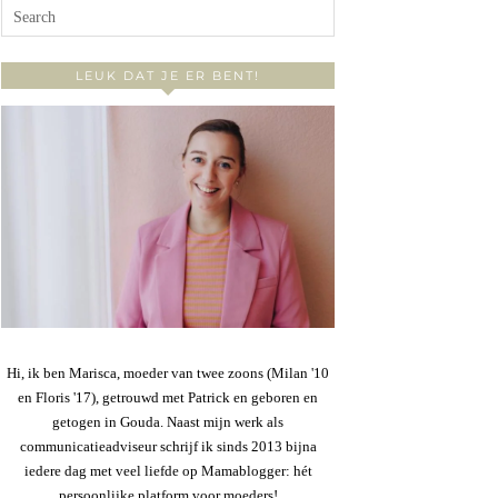
LEUK DAT JE ER BENT!
Hi, ik ben Marisca, moeder van twee zoons (Milan '10
en Floris '17), getrouwd met Patrick en geboren en
getogen in Gouda. Naast mijn werk als
communicatieadviseur schrijf ik sinds 2013 bijna
iedere dag met veel liefde op Mamablogger: hét
persoonlijke platform voor moeders!