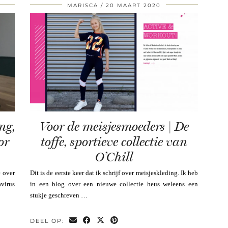
MARISCA
20 MAART 2020
ng,
Voor de meisjesmoeders | De
or
toffe, sportieve collectie van
O’Chill
e over
Dit is de eerste keer dat ik schrijf over meisjeskleding. Ik heb
virus
in een blog over een nieuwe collectie heus weleens een
stukje geschreven …
DEEL OP: