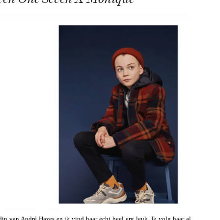
n van André Hazes en ik vind haar echt heel erg leuk. Ik volg haar al