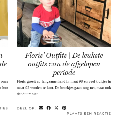
n
Floris’ Outfits | De leukste
 de
outfits van de afgelopen
periode
 onze
Floris groeit zo langzamerhand in maat 98 en veel truitjes in
p hun
maat 92 worden te kort. De broekjes gaan nog net, maar ook
dat duurt niet …
TIES
DEEL OP:
PLAATS EEN REACTIE