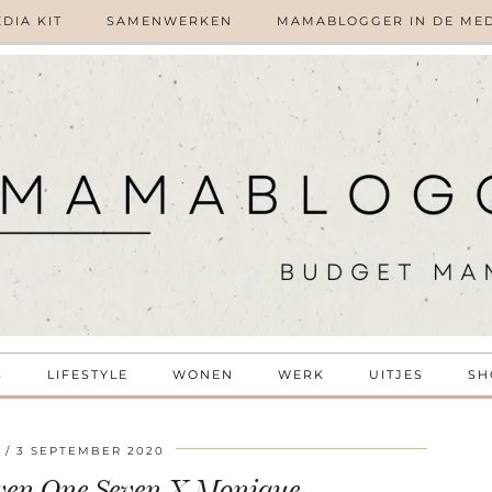
DIA KIT
SAMENWERKEN
MAMABLOGGER IN DE ME
S
LIFESTYLE
WONEN
WERK
UITJES
SH
3 SEPTEMBER 2020
even One Seven X Monique