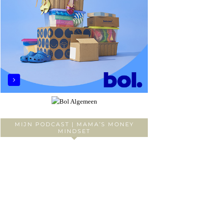
MIJN PODCAST | MAMA’S MONEY
MINDSET