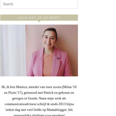
LEUK DAT JE ER BENT!
Hi, ik ben Marisca, moeder van twee zoons (Milan '10
en Floris '17), getrouwd met Patrick en geboren en
getogen in Gouda. Naast mijn werk als
communicatieadviseur schrijf ik sinds 2013 bijna
iedere dag met veel liefde op Mamablogger: hét
persoonlijke platform voor moeders!