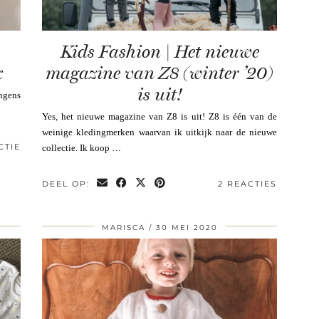
Kids Fashion | Het nieuwe
k
magazine van Z8 (winter ’20)
is uit!
ongens
Yes, het nieuwe magazine van Z8 is uit! Z8 is één van de
weinige kledingmerken waarvan ik uitkijk naar de nieuwe
CTIE
collectie. Ik koop …
DEEL OP:
2 REACTIES
MARISCA
30 MEI 2020