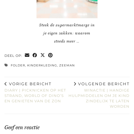
Steek de supermarktmarge in
je eigen zakken: waarom
steeds meer …
DEEL OP:
FOLDER
,
KINDERKLEDING
,
ZEEMAN
VORIGE BERICHT
VOLGENDE BERICHT
DIARY | PICKNICKEN OP HET
WINACTIE | HANDIGE
STRAND, WORLD OF DINO’S
HULPMIDDELEN OM JE KIND
EN GENIETEN VAN DE ZON
ZINDELIJK TE LATEN
WORDEN
Geef een reactie