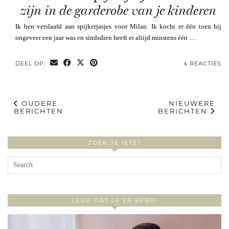
zijn in de garderobe van je kinderen
Ik ben verslaafd aan spijkerjasjes voor Milan. Ik kocht er één toen hij
ongeveer een jaar was en sindsdien heeft er altijd minstens één …
DEEL OP:
4 REACTIES
OUDERE
NIEUWERE
BERICHTEN
BERICHTEN
ZOEK JE IETS?
LEUK DAT JE ER BENT!