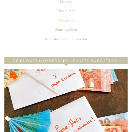
Privacy
Disclaimer
Media kit
Samenwerken
Mamablogger in de media
DE BUDGET MOEDERS, DE LEUKSTE BUDGETTIPS!