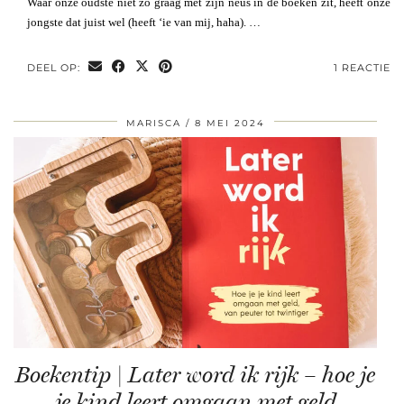
Waar onze oudste niet zo graag met zijn neus in de boeken zit, heeft onze
jongste dat juist wel (heeft ‘ie van mij, haha). …
DEEL OP:
1 REACTIE
MARISCA
8 MEI 2024
Boekentip | Later word ik rijk – hoe je
je kind leert omgaan met geld