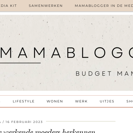
DIA KIT
SAMENWERKEN
MAMABLOGGER IN DE ME
S
LIFESTYLE
WONEN
WERK
UITJES
SH
A
16 FEBRUARI 2023
lle werkende moeders herkennen