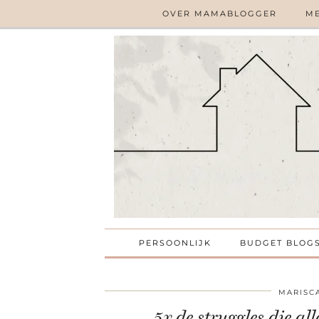
OVER MAMABLOGGER
ME
PERSOONLIJK
BUDGET BLOG
MARISC
5x de struggles die a