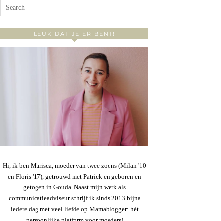
LEUK DAT JE ER BENT!
Hi, ik ben Marisca, moeder van twee zoons (Milan '10
en Floris '17), getrouwd met Patrick en geboren en
getogen in Gouda. Naast mijn werk als
communicatieadviseur schrijf ik sinds 2013 bijna
iedere dag met veel liefde op Mamablogger: hét
persoonlijke platform voor moeders!