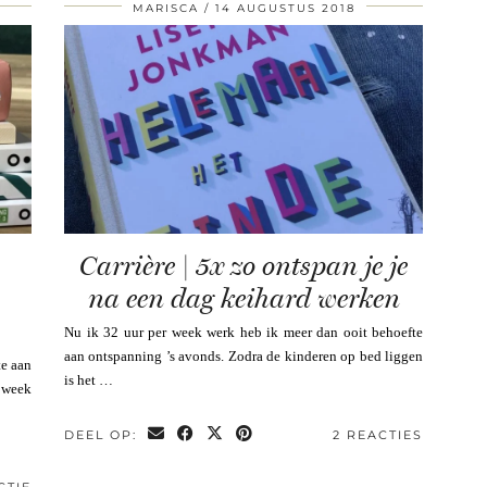
MARISCA
14 AUGUSTUS 2018
Carrière | 5x zo ontspan je je
na een dag keihard werken
Nu ik 32 uur per week werk heb ik meer dan ooit behoefte
aan ontspanning ’s avonds. Zodra de kinderen op bed liggen
te aan
is het …
r week
DEEL OP:
2 REACTIES