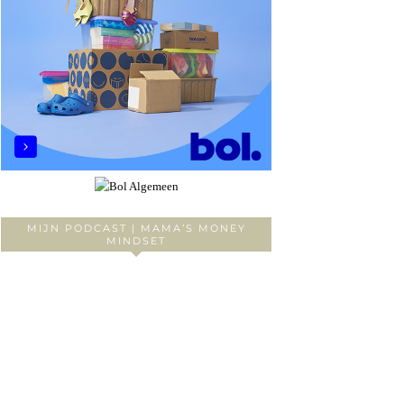
MIJN PODCAST | MAMA’S MONEY
MINDSET