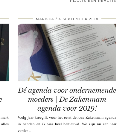
PLAATS EEN REACTIE
MARISCA
4 SEPTEMBER 2018
Dé agenda voor ondernemende
e
moeders | De Zakenmam
agenda voor 2019!
e merk
Vorig jaar kreeg ik voor het eerst de roze Zakenmam agenda
 alles
in handen en ik was heel benieuwd. We zijn nu een jaar
verder …