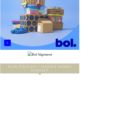
MIJN PODCAST | MAMA’S MONEY
MINDSET