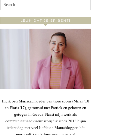
LEUK DAT JE ER BENT!
Hi, ik ben Marisca, moeder van twee zoons (Milan '10
en Floris '17), getrouwd met Patrick en geboren en
getogen in Gouda. Naast mijn werk als
communicatieadviseur schrijf ik sinds 2013 bijna
iedere dag met veel liefde op Mamablogger: hét
persoonlijke platform voor moeders!