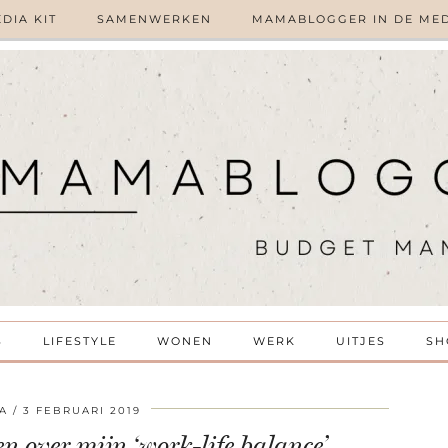
DIA KIT
SAMENWERKEN
MAMABLOGGER IN DE ME
S
LIFESTYLE
WONEN
WERK
UITJES
SH
A
3 FEBRUARI 2019
n over mijn ‘work-life balance’