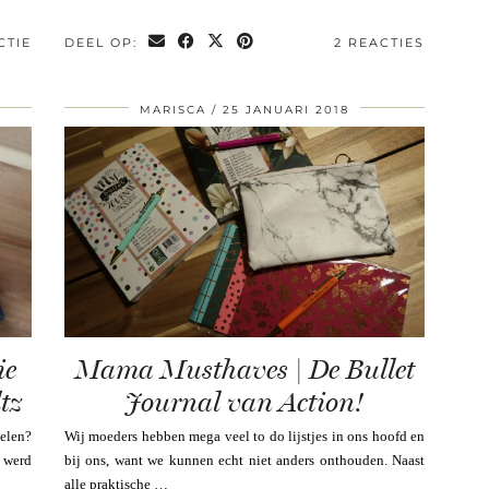
CTIE
DEEL OP:
2 REACTIES
MARISCA
25 JANUARI 2018
ie
Mama Musthaves | De Bullet
tz
Journal van Action!
kelen?
Wij moeders hebben mega veel to do lijstjes in ons hoofd en
 werd
bij ons, want we kunnen echt niet anders onthouden. Naast
alle praktische …