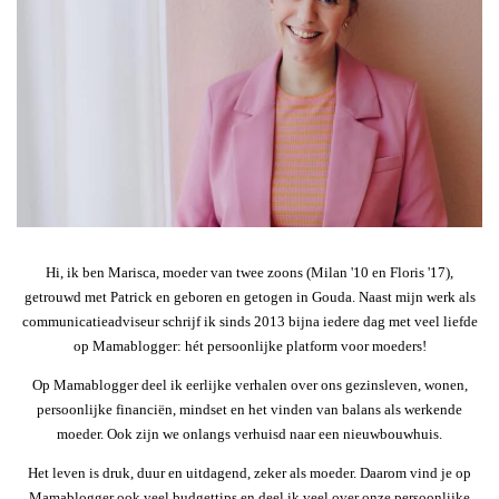
Hi, ik ben Marisca, moeder van twee zoons (Milan '10 en Floris '17),
getrouwd met Patrick en geboren en getogen in Gouda. Naast mijn werk als
communicatieadviseur schrijf ik sinds 2013 bijna iedere dag met veel liefde
op Mamablogger: hét persoonlijke platform voor moeders!
Op Mamablogger deel ik eerlijke verhalen over ons gezinsleven, wonen,
persoonlijke financiën, mindset en het vinden van balans als werkende
moeder. Ook zijn we onlangs verhuisd naar een nieuwbouwhuis.
Het leven is druk, duur en uitdagend, zeker als moeder. Daarom vind je op
Mamablogger ook veel budgettips en deel ik veel over onze persoonlijke