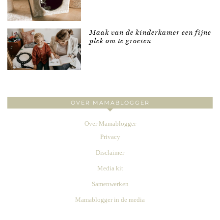
Maak van de kinderkamer een fijne
plek om te groeien
OVER MAMABLOGGER
Over Mamablogger
Privacy
Disclaimer
Media kit
Samenwerken
Mamablogger in de media