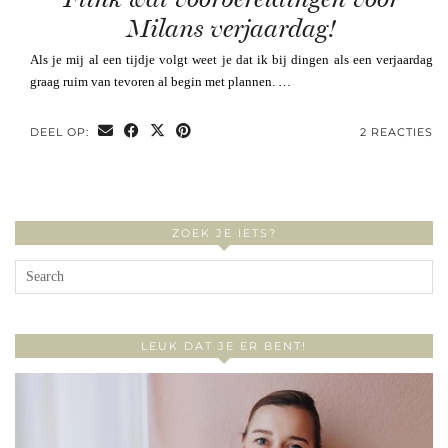
Milans verjaardag!
Als je mij al een tijdje volgt weet je dat ik bij dingen als een verjaardag
graag ruim van tevoren al begin met plannen. …
DEEL OP:
2 REACTIES
ZOEK JE IETS?
LEUK DAT JE ER BENT!