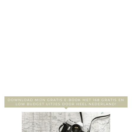
DOWNLOAD MIJN GRATIS E-BOOK MET 168 GRATIS EN
LOW BUDGET UITJES DOOR HEEL NEDERLAND!