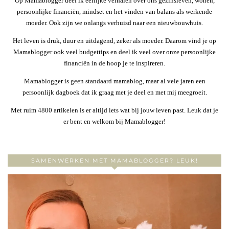
Op Mamablogger deel ik eerlijke verhalen over ons gezinsleven, wonen,
persoonlijke financiën, mindset en het vinden van balans als werkende
moeder. Ook zijn we onlangs verhuisd naar een nieuwbouwhuis.
Het leven is druk, duur en uitdagend, zeker als moeder. Daarom vind je op
Mamablogger ook veel budgettips en deel ik veel over onze persoonlijke
financiën in de hoop je te inspireren.
Mamablogger is geen standaard mamablog, maar al vele jaren een
persoonlijk dagboek dat ik graag met je deel en met mij meegroeit.
Met ruim 4800 artikelen is er altijd iets wat bij jouw leven past. Leuk dat je
er bent en welkom bij Mamablogger!
SAMENWERKEN MET MAMABLOGGER? LEUK!