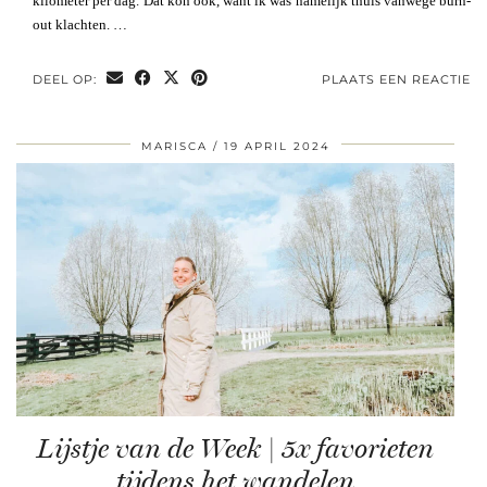
kilometer per dag. Dat kon ook, want ik was namelijk thuis vanwege burn-
out klachten. …
DEEL OP:
PLAATS EEN REACTIE
MARISCA
19 APRIL 2024
Lijstje van de Week | 5x favorieten
tijdens het wandelen