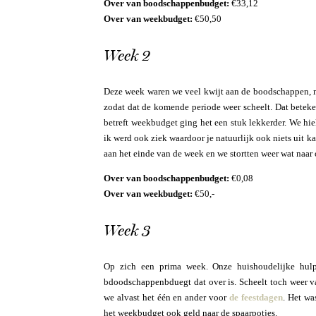
Over van boodschappenbudget:
€33,12
Over van weekbudget:
€50,50
Week 2
Deze week waren we veel kwijt aan de boodschappen, m
zodat dat de komende periode weer scheelt. Dat bete
betreft weekbudget ging het een stuk lekkerder. We hie
ik werd ook ziek waardoor je natuurlijk ook niets uit
aan het einde van de week en we stortten weer wat naar
Over van boodschappenbudget:
€0,08
Over van weekbudget:
€50,-
Week 3
Op zich een prima week. Onze huishoudelijke hulp
bdoodschappenbduegt dat over is. Scheelt toch weer 
we alvast het één en ander voor
de feestdagen
. Het wa
het weekbudget ook geld naar de spaarpotjes.