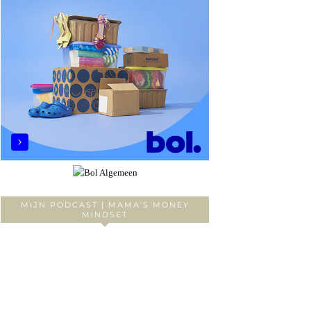
MIJN PODCAST | MAMA’S MONEY
MINDSET