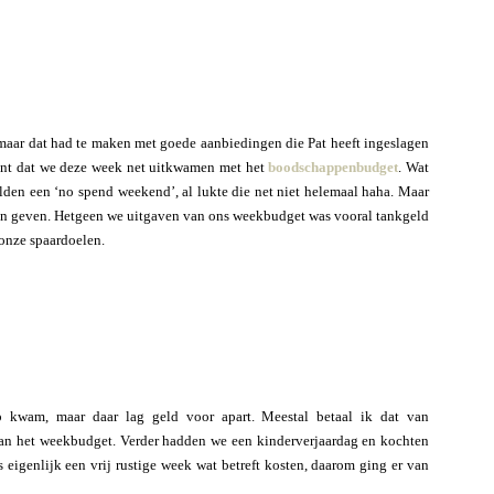
aar dat had te maken met goede aanbiedingen die Pat heeft ingeslagen
kent dat we deze week net uitkwamen met het
boodschappenbudget
. Wat
lden een ‘no spend weekend’, al lukte die net niet helemaal haha. Maar
 kan geven. Hetgeen we uitgaven van ons weekbudget was vooral tankgeld
 onze spaardoelen.
 kwam, maar daar lag geld voor apart. Meestal betaal ik dat van
van het weekbudget. Verder hadden we een kinderverjaardag en kochten
s eigenlijk een vrij rustige week wat betreft kosten, daarom ging er van