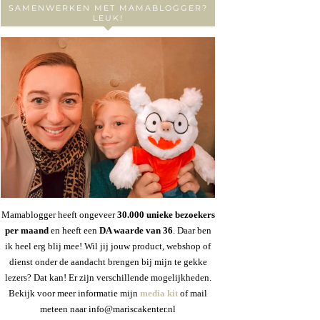
SAMENWERKEN MET MAMABLOGGER?
LEUK!
Mamablogger heeft ongeveer
30
.000 unieke bezoekers
per maand
en heeft een
DA waarde van 36
. Daar ben
ik heel erg blij mee! Wil jij jouw product, webshop of
dienst onder de aandacht brengen bij mijn te gekke
lezers? Dat kan! Er zijn verschillende mogelijkheden.
Bekijk voor meer informatie mijn
media kit
of mail
meteen naar info@mariscakenter.nl