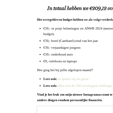
In totaal hebben we €209,12 o
Het overgebleven budget hebben we als volgt verdeeld
€50,- in potje belastingen en ANWB 2024 (meteen
budget)
€50,- hotel (Cantharel) eind van het jaar
€50,- verjaardagen jongens
€50,- onderhoud auto
€9,- telefoons en laptops
Hoe ging het bij jullie afgelopen maand?
Lees ook:
zo sparen wij als gezin
Lees ook:
alles over de 100 enveloppen challenge
Vind je het leuk om mijn nieuwe Instagramaccount te 
andere dingen rondom persoonlijke financiën.