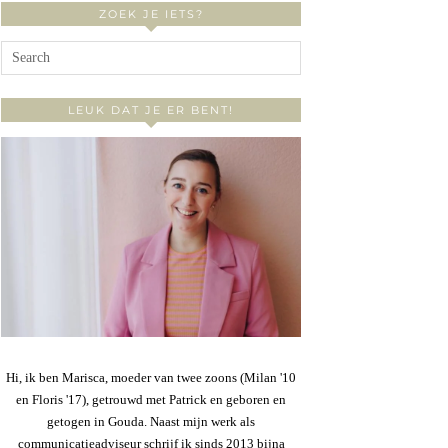
ZOEK JE IETS?
LEUK DAT JE ER BENT!
Hi, ik ben Marisca, moeder van twee zoons (Milan '10
en Floris '17), getrouwd met Patrick en geboren en
getogen in Gouda. Naast mijn werk als
communicatieadviseur schrijf ik sinds 2013 bijna