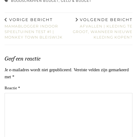
BOODSCHAPPEN BUDGET
,
GELD & BUDGET
VORIGE BERICHT
VOLGENDE BERICHT
MAMABLOGGER INDOOR
AFVALLEN | KLEDING TE
SPEELTUINEN TEST #1 |
GROOT, WANNEER NIEUWE
MONKEY TOWN BLEISWIJK
KLEDING KOPEN?
Geef een reactie
Je e-mailadres wordt niet gepubliceerd.
Vereiste velden zijn gemarkeerd
met
*
Reactie
*