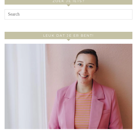
ZOEK JE IETS?
LEUK DAT JE ER BENT!