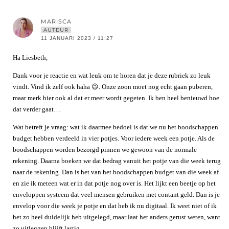
MARISCA
AUTEUR
11 JANUARI 2023 / 11:27
Ha Liesbeth,
Dank voor je reactie en wat leuk om te horen dat je deze rubriek zo leuk
vindt. Vind ik zelf ook haha 😉. Onze zoon moet nog echt gaan puberen,
maar merk hier ook al dat er meer wordt gegeten. Ik ben heel benieuwd hoe
dat verder gaat…
Wat betreft je vraag: wat ik daarmee bedoel is dat we nu het boodschappen
budget hebben verdeeld in vier potjes. Voor iedere week een potje. Als de
boodschappen worden bezorgd pinnen we gewoon van de normale
rekening. Daarna boeken we dat bedrag vanuit het potje van die week terug
naar de rekening. Dan is het van het boodschappen budget van die week af
en zie ik meteen wat er in dat potje nog over is. Het lijkt een beetje op het
enveloppen systeem dat veel mensen gebruiken met contant geld. Dan is je
envelop voor die week je potje en dat heb ik nu digitaal. Ik weet niet of ik
het zo heel duidelijk heb uitgelegd, maar laat het anders gerust weten, want
zo uitleggen blijft lastig.