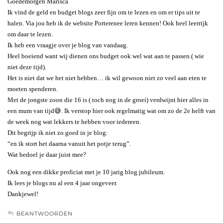
Goedemorgen Marisca
Ik vind de geld en budget blogs zeer fijn om te lezen en om er tips uit te
halen. Via jou heb ik de website Porterenee leren kennen! Ook heel leerrijk
om daar te lezen.
Ik heb een vraagje over je blog van vandaag.
Heel boeiend want wij dienen ons budget ook wel wat aan te passen.( wie
niet deze tijd).
Het is niet dat we het niet hebben… ik wil gewoon niet zo veel aan eten te
moeten spenderen.
Met de jongste zoon die 16 is ( toch nog in de groei) verdwijnt hier alles in
een mum van tijd😅. Ik verstop hier ook regelmatig wat om zo de 2e helft van
de week nog wat lekkers te hebben voor iedereen.
Dit begrijp ik niet zo goed in je blog:
“en ik stort het daarna vanuit het potje terug”.
Wat bedoel je daar juist mee?
Ook nog een dikke proficiat met je 10 jarig blog jubileum.
Ik lees je blogs nu al een 4 jaar ongeveer.
Dankjewel!
BEANTWOORDEN