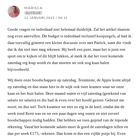
MARISCA
AUTEUR
12 JANUARI 2023 / 06:11
Goede vragen en inderdaad niet helemaal duidelijk. Zal het artikel daarom
nog even aanvullen. Dit budget is inderdaad inclusief koopzegels, al had ik
daar toevallig gisteren een kleine discussie over met Patrick, want die vindt
dat ik dat niet mee mag rekenen. Hij heeft een punt, maar het is juist een
sport om te kijken of dit blijft lukken, al merk ik dat het voor komende
zaterdag erg krap wordt én dan moeten we ook nog kaas halen
bijvoorbeeld.
Wij doen onze boodschappen op zaterdag. Tenminste, de Appie komt altijd
op zaterdag en dan staan hier in de wijk ook twee kramen waar we onze
kaas en het fruit halen. Deze maand waren er vijf zaterdag (gerekend van
salaris tot salaris) en die had ik even over het hoofd gezien. Gebeurt me
nooit, nu dus wel. Toch kwamen we niet zo erg in de knel, omdat dat de
week rond Kerst was en we een paar dagen weg waren en niet zoveel
boodschappen nodig hadden. Dat hebben we toen gepind van de lopende
rekening. Vanaf het komende salaris moet ik goed de zaterdagen tellen en
dan per week €175,- rekenen. Dan komt er dus een vijfde potje bij. Even