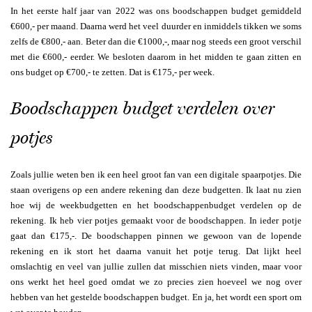
In het eerste half jaar van 2022 was ons boodschappen budget gemiddeld
€600,- per maand. Daarna werd het veel duurder en inmiddels tikken we soms
zelfs de €800,- aan. Beter dan die €1000,-, maar nog steeds een groot verschil
met die €600,- eerder. We besloten daarom in het midden te gaan zitten en
ons budget op €700,- te zetten. Dat is €175,- per week.
Boodschappen budget verdelen over
potjes
Zoals jullie weten ben ik een heel groot fan van een digitale spaarpotjes. Die
staan overigens op een andere rekening dan deze budgetten. Ik laat nu zien
hoe wij de weekbudgetten en het boodschappenbudget verdelen op de
rekening. Ik heb vier potjes gemaakt voor de boodschappen. In ieder potje
gaat dan €175,-. De boodschappen pinnen we gewoon van de lopende
rekening en ik stort het daarna vanuit het potje terug. Dat lijkt heel
omslachtig en veel van jullie zullen dat misschien niets vinden, maar voor
ons werkt het heel goed omdat we zo precies zien hoeveel we nog over
hebben van het gestelde boodschappen budget. En ja, het wordt een sport om