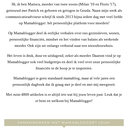
Hi, ik ben Marisca, moeder van twee zoons (Milan '10 en Floris '17),
getrouwd met Patrick en geboren en getogen in Gouda. Naast mijn werk als
communicatieadviseur schrijf ik sinds 2013 bijna iedere dag met veel liefde
op Mamablogger: hét persoonlijke platform voor moeders!
Op Mamablogger deel ik eerlijke verhalen over ons gezinsleven, wonen,
persoonlijke financiën, mindset en het vinden van balans als werkende
moeder. Ook zijn we onlangs verhuisd naar een nieuwbouwhuis.
Het leven is druk, duur en uitdagend, zeker als moeder. Daarom vind je op
Mamablogger ook veel budgettips en deel ik veel over onze persoonlijke
financiën in de hoop je te inspireren.
Mamablogger is geen standaard mamablog, maar al vele jaren een
persoonlijk dagboek dat ik graag met je deel en met mij meegroeit.
Met ruim 4800 artikelen is er altijd iets wat bij jouw leven past. Leuk dat je
er bent en welkom bij Mamablogger!
SAMENWERKEN MET MAMABLOGGER? LEUK!