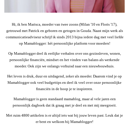
Hi, ik ben Marisca, moeder van twee zoons (Milan '10 en Floris '17),
getrouwd met Patrick en geboren en getogen in Gouda. Naast mijn werk als
communicatieadviseur schrijf ik sinds 2013 bijna iedere dag met veel liefde
op Mamablogger: hét persoonlijke platform voor moeders!
Op Mamablogger deel ik eerlijke verhalen over ons gezinsleven, wonen,
persoonlijke financiën, mindset en het vinden van balans als werkende
moeder. Ook zijn we onlangs verhuisd naar een nieuwbouwhuis.
Het leven is druk, duur en uitdagend, zeker als moeder. Daarom vind je op
Mamablogger ook veel budgettips en deel ik veel over onze persoonlijke
financiën in de hoop je te inspireren.
Mamablogger is geen standaard mamablog, maar al vele jaren een
persoonlijk dagboek dat ik graag met je deel en met mij meegroeit.
Met ruim 4800 artikelen is er altijd iets wat bij jouw leven past. Leuk dat je
er bent en welkom bij Mamablogger!