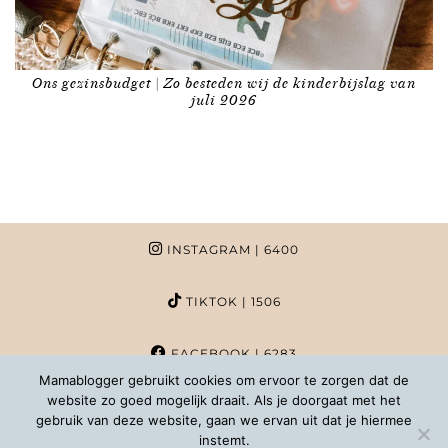
Ons gezinsbudget | Zo besteden wij de kinderbijslag van
juli 2026
INSTAGRAM
| 6400
TIKTOK
| 1506
FACEBOOK
| 6283
Mamablogger gebruikt cookies om ervoor te zorgen dat de
website zo goed mogelijk draait. Als je doorgaat met het
PINTEREST
| 1020
gebruik van deze website, gaan we ervan uit dat je hiermee
instemt.