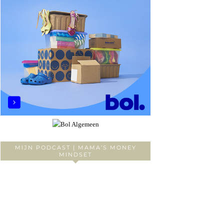
MIJN PODCAST | MAMA’S MONEY
MINDSET