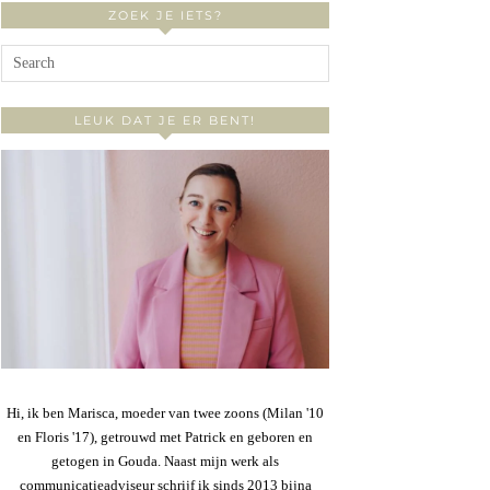
ZOEK JE IETS?
LEUK DAT JE ER BENT!
Hi, ik ben Marisca, moeder van twee zoons (Milan '10
en Floris '17), getrouwd met Patrick en geboren en
getogen in Gouda. Naast mijn werk als
communicatieadviseur schrijf ik sinds 2013 bijna