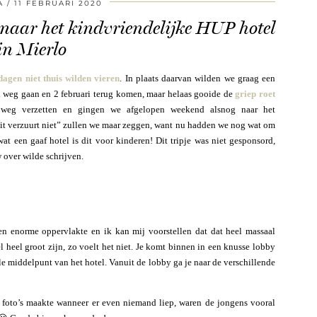
A
11 FEBRUARI 2020
naar het kindvriendelijke HUP hotel
in Mierlo
dagen niet thuis wilden vieren
. In plaats daarvan wilden we graag een
i weg gaan en 2 februari terug komen, maar helaas gooide de
griep roet
weg verzetten en gingen we afgelopen weekend alsnog naar het
zit verzuurt niet” zullen we maar zeggen, want nu hadden we nog wat om
t een gaaf hotel is dit voor kinderen! Dit tripje was niet gesponsord,
 over wilde schrijven.
een enorme oppervlakte en ik kan mij voorstellen dat dat heel massaal
l heel groot zijn, zo voelt het niet. Je komt binnen in een knusse lobby
ale middelpunt van het hotel. Vanuit de lobby ga je naar de verschillende
el foto’s maakte wanneer er even niemand liep, waren de jongens vooral