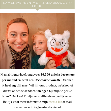
SAMENWERKEN MET MAMABLOGGER?
LEUK!
Mamablogger heeft ongeveer
30
.000 unieke bezoekers
per maand
en heeft een
DA waarde van 36
. Daar ben
ik heel erg blij mee! Wil jij jouw product, webshop of
dienst onder de aandacht brengen bij mijn te gekke
lezers? Dat kan! Er zijn verschillende mogelijkheden.
Bekijk voor meer informatie mijn
media kit
of mail
meteen naar info@mariscakenter.nl