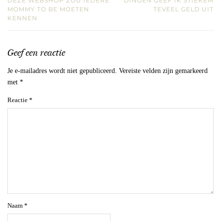
DEZE WEBSHOP ZOU IEDERE
DINGEN GEEF IK STIEKEM
MOMMY TO BE MOETEN
TEVEEL GELD UIT
KENNEN
Geef een reactie
Je e-mailadres wordt niet gepubliceerd.
Vereiste velden zijn gemarkeerd
met
*
Reactie
*
Naam
*