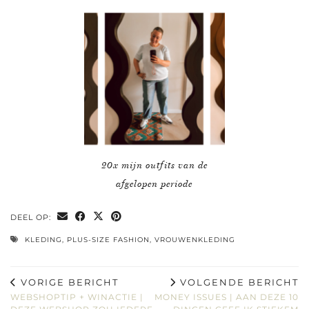
20x mijn outfits van de
afgelopen periode
DEEL OP:
KLEDING
,
PLUS-SIZE FASHION
,
VROUWENKLEDING
VORIGE BERICHT
VOLGENDE BERICHT
WEBSHOPTIP + WINACTIE |
MONEY ISSUES | AAN DEZE 10