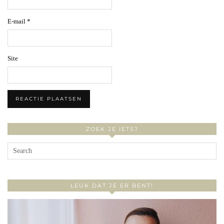
E-mail
*
Site
ZOEK JE IETS?
LEUK DAT JE ER BENT!