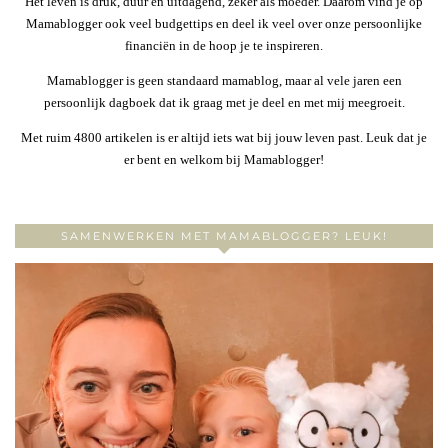
Het leven is druk, duur en uitdagend, zeker als moeder. Daarom vind je op
Mamablogger ook veel budgettips en deel ik veel over onze persoonlijke
financiën in de hoop je te inspireren.
Mamablogger is geen standaard mamablog, maar al vele jaren een
persoonlijk dagboek dat ik graag met je deel en met mij meegroeit.
Met ruim 4800 artikelen is er altijd iets wat bij jouw leven past. Leuk dat je
er bent en welkom bij Mamablogger!
SAMENWERKEN MET MAMABLOGGER? LEUK!