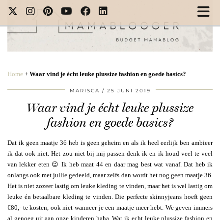
Home
+
Waar vind je écht leuke plussize fashion en goede basics?
MARISCA
25 JUNI 2019
Waar vind je écht leuke plussize
fashion en goede basics?
Dat ik geen maatje 36 heb is geen geheim en als ik heel eerlijk ben ambieer
ik dat ook niet. Het zou niet bij mij passen denk ik en ik houd veel te veel
van lekker eten 😉 Ik heb maat 44 en daar mag best wat vanaf. Dat heb ik
onlangs ook met jullie gedeeld, maar zelfs dan wordt het nog geen maatje 36.
Het is niet zozeer lastig om leuke kleding te vinden, maar het is wel lastig om
leuke én betaalbare kleding te vinden. Die perfecte skinnyjeans hoeft geen
€80,- te kosten, ook niet wanneer je een maatje meer hebt. We geven immers
al genoeg uit aan onze kinderen haha. Wat ik echt leuke plussize fashion en