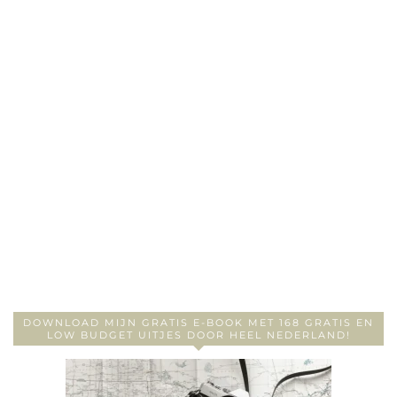
DOWNLOAD MIJN GRATIS E-BOOK MET 168 GRATIS EN
LOW BUDGET UITJES DOOR HEEL NEDERLAND!