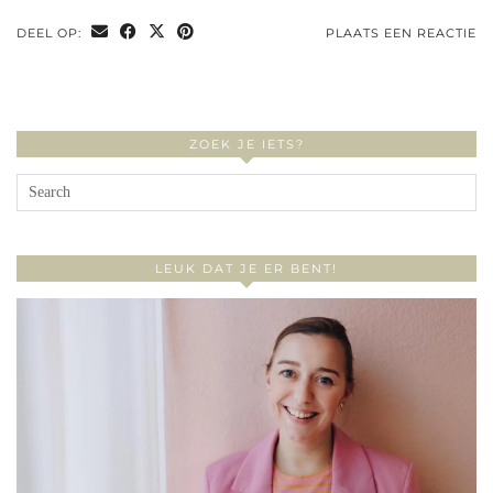
DEEL OP:
PLAATS EEN REACTIE
ZOEK JE IETS?
LEUK DAT JE ER BENT!