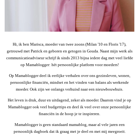
Hi, ik ben Marisca, moeder van twee zoons (Milan '10 en Floris '17),
getrouwd met Patrick en geboren en getogen in Gouda. Naast mijn werk als
communicatieadviseur schrijf ik sinds 2013 bijna iedere dag met veel liefde
op Mamablogger: hét persoonlijke platform voor moeders!
Op Mamablogger deel ik eerlijke verhalen over ons gezinsleven, wonen,
persoonlijke financiën, mindset en het vinden van balans als werkende
moeder. Ook zijn we onlangs verhuisd naar een nieuwbouwhuis.
Het leven is druk, duur en uitdagend, zeker als moeder. Daarom vind je op
Mamablogger ook veel budgettips en deel ik veel over onze persoonlijke
financiën in de hoop je te inspireren.
Mamablogger is geen standaard mamablog, maar al vele jaren een
persoonlijk dagboek dat ik graag met je deel en met mij meegroeit.