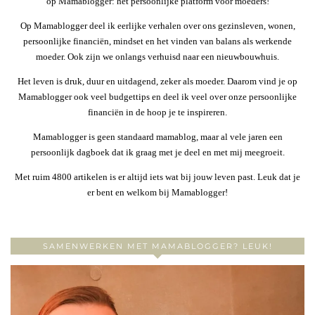
op Mamablogger: hét persoonlijke platform voor moeders!
Op Mamablogger deel ik eerlijke verhalen over ons gezinsleven, wonen,
persoonlijke financiën, mindset en het vinden van balans als werkende
moeder. Ook zijn we onlangs verhuisd naar een nieuwbouwhuis.
Het leven is druk, duur en uitdagend, zeker als moeder. Daarom vind je op
Mamablogger ook veel budgettips en deel ik veel over onze persoonlijke
financiën in de hoop je te inspireren.
Mamablogger is geen standaard mamablog, maar al vele jaren een
persoonlijk dagboek dat ik graag met je deel en met mij meegroeit.
Met ruim 4800 artikelen is er altijd iets wat bij jouw leven past. Leuk dat je
er bent en welkom bij Mamablogger!
SAMENWERKEN MET MAMABLOGGER? LEUK!