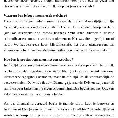
Ik heb de meest gestelde vragen hieronder voor je op een rij gezet met
daaronder mijn eerlijke antwoord. Ik hoop dat je er wat aa hebt!
Waarom ben je begonnen met de webshop?
Dat antwoord is geen geheim meer. Een webshop stond al een tijdje op mijn
‘wishlist’, maar was wel iets voor de toekomst. Door een onverkoopbaar huis
(die we overigens nog steeds hebben) werd onze financiële situatie
onhoudbaar en moesten we iets ondernemen. Het was dus eigenlijk nu of
nooit. We hadden geen keus. Misschien niet het beste uitgangspunt om
ergens aan te beginnen wel de beste motivatie om het een succes te maken!
Hoe ben je precies begonnen met een webshop?
In die tijd was er nog niet zoveel geschreven over webshops als nu. Nu zou ik
boeken als Internetgodinnen en Webhelden (met een screenshot van onze
klantenservicepagina!) aanraden, maar in die tijd las ik voornamelijk de
succesverhalen. Dat wilde ik ook! Daarna ga je naar de KvK en sta je met 10
minuten weer buiten met je eigen onderneming. Dan begint het pas. Ook een
zakelijke rekening is handig om te hebben.
Als dat allemaal is geregeld begin je met de shop. Laat je bouwen en
inrichten of kies je eerst voor een platform als BiedMeer? Je huisstijl moet
worden ontworpen en je sluit contracten af voor je online kassasysteem.