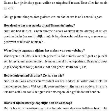
Daarna kun je de shop gaan vullen en uitgebreid testen. Doet alles het zoals
jij wilt?
Ook ga je nu inkopen, fotograferen etc. en dat laatste is ook een vak apart.
Hoe deed je dat met startkapitaal/financiën/lening?
Niet, die had ik niet. Ik nam enorme risico’s waarvan ik me afvraag of ik wel
goed nadacht (waarschijnlijk niet). Ik lag daar echt wakker van, maar was zo
gedreven er iets van te maken.
Waar liep je tegenaan tijdens het maken van een webshop?
Waartegen niet? Als ik iets heb geleerd is dat er niets vanzelf gaat en je echt
een lange adem moet hebben. Je moet overal bovenop zitten. Daarnaast moet
je je afvragen of wat jij mooi vindt ook gebruiksvriendelijk is.
Heb je hulp gehad bij alles? Zo ja, van wie?
Nee, en dat was zowel een voordeel als een nadeel. Ik wilde ook niets uit
handen geven hoor. Wel werd ik gesteund door mijn man en ouders. En als ik
iets niet zelf kon zoals het grafisch ontwerpen, dan gaf ik dat uit handen.
Hoeveel tijd besteed je dagelijks aan de webshop?
Dat is lastig te beantwoorden. Zie het als meer dan een fulltime baan. Het