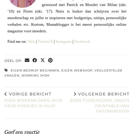
getrouwd met Patrick en Moeder van Milan (okt.
’10) en Floris (okt. ’17). Niets is leuker dan schrijven over het
moederschap en jullie te inspireren met budgettips, uittips, persoonlijke
verhalen etc. Kortom, Mamablogger is het meest persoonlijke online
magazine voor moeders.
Find me on:
Web
|
Twitter/X
|
Instagram
|
Facebook
DEEL OP:
EIGEN BEDRIJF BEGINNEN
,
EIGEN WEBSHOP
,
VEELGESTELDE
VRAGEN
,
WORKING MOM
VORIGE BERICHT
VOLGENDE BERICHT
EVEN BINNENKIJKEN; MIJN
EVEN TUSSENDOOR: GRATIS
FAVO HOEKJES IN HUIS!
PRINTABLE VAN
OKTOBERDOTS!
Geef een reactie