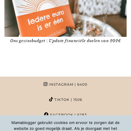
Ons gezinsbudget | Update financiële doelen van 2026
INSTAGRAM
| 6400
TIKTOK
| 1506
FACEBOOK
| 6283
Mamablogger gebruikt cookies om ervoor te zorgen dat de
website zo goed mogelijk draait. Als je doorgaat met het
PINTEREST
| 1020