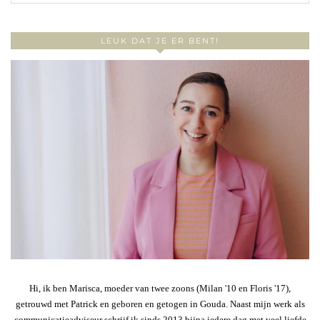
LEUK DAT JE ER BENT!
Hi, ik ben Marisca, moeder van twee zoons (Milan '10 en Floris '17),
getrouwd met Patrick en geboren en getogen in Gouda. Naast mijn werk als
communicatieadviseur schrijf ik sinds 2013 bijna iedere dag met veel liefde