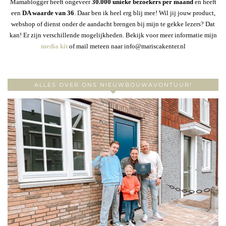
Mamablogger heeft ongeveer
30
.000 unieke bezoekers per maand
en heeft
een
DA waarde van 36
. Daar ben ik heel erg blij mee! Wil jij jouw product,
webshop of dienst onder de aandacht brengen bij mijn te gekke lezers? Dat
kan! Er zijn verschillende mogelijkheden. Bekijk voor meer informatie mijn
media kit
of mail meteen naar info@mariscakenter.nl
ALLES OVER ONS NIEUWBOUWAVONTUUR!