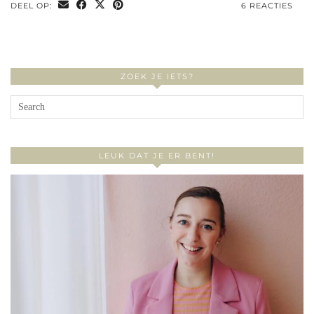
DEEL OP:
6 REACTIES
ZOEK JE IETS?
LEUK DAT JE ER BENT!