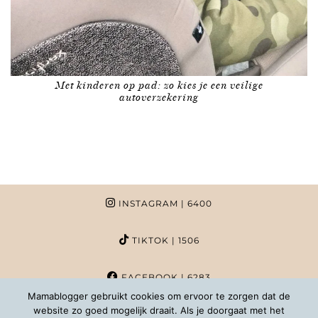
Met kinderen op pad: zo kies je een veilige
autoverzekering
INSTAGRAM
| 6400
TIKTOK
| 1506
FACEBOOK
| 6283
Mamablogger gebruikt cookies om ervoor te zorgen dat de
website zo goed mogelijk draait. Als je doorgaat met het
PINTEREST
| 1020