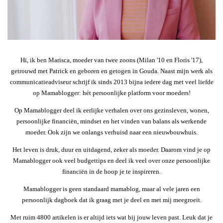
Hi, ik ben Marisca, moeder van twee zoons (Milan '10 en Floris '17),
getrouwd met Patrick en geboren en getogen in Gouda. Naast mijn werk als
communicatieadviseur schrijf ik sinds 2013 bijna iedere dag met veel liefde
op Mamablogger: hét persoonlijke platform voor moeders!
Op Mamablogger deel ik eerlijke verhalen over ons gezinsleven, wonen,
persoonlijke financiën, mindset en het vinden van balans als werkende
moeder. Ook zijn we onlangs verhuisd naar een nieuwbouwhuis.
Het leven is druk, duur en uitdagend, zeker als moeder. Daarom vind je op
Mamablogger ook veel budgettips en deel ik veel over onze persoonlijke
financiën in de hoop je te inspireren.
Mamablogger is geen standaard mamablog, maar al vele jaren een
persoonlijk dagboek dat ik graag met je deel en met mij meegroeit.
Met ruim 4800 artikelen is er altijd iets wat bij jouw leven past. Leuk dat je