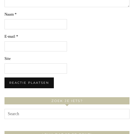
Naam
*
E-mail
*
Site
ZOEK JE IETS?