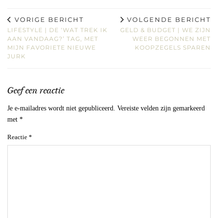
VORIGE BERICHT
VOLGENDE BERICHT
LIFESTYLE | DE ‘WAT TREK IK
GELD & BUDGET | WE ZIJN
AAN VANDAAG?’ TAG, MET
WEER BEGONNEN MET
MIJN FAVORIETE NIEUWE
KOOPZEGELS SPAREN
JURK
Geef een reactie
Je e-mailadres wordt niet gepubliceerd.
Vereiste velden zijn gemarkeerd
met
*
Reactie
*