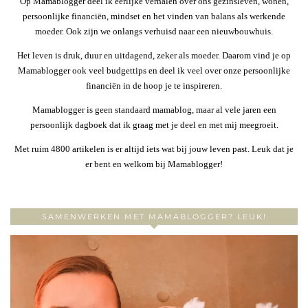
Op Mamablogger deel ik eerlijke verhalen over ons gezinsleven, wonen,
persoonlijke financiën, mindset en het vinden van balans als werkende
moeder. Ook zijn we onlangs verhuisd naar een nieuwbouwhuis.
Het leven is druk, duur en uitdagend, zeker als moeder. Daarom vind je op
Mamablogger ook veel budgettips en deel ik veel over onze persoonlijke
financiën in de hoop je te inspireren.
Mamablogger is geen standaard mamablog, maar al vele jaren een
persoonlijk dagboek dat ik graag met je deel en met mij meegroeit.
Met ruim 4800 artikelen is er altijd iets wat bij jouw leven past. Leuk dat je
er bent en welkom bij Mamablogger!
SAMENWERKEN MET MAMABLOGGER? LEUK!