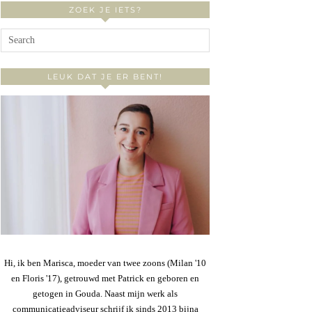
ZOEK JE IETS?
LEUK DAT JE ER BENT!
Hi, ik ben Marisca, moeder van twee zoons (Milan '10
en Floris '17), getrouwd met Patrick en geboren en
getogen in Gouda. Naast mijn werk als
communicatieadviseur schrijf ik sinds 2013 bijna