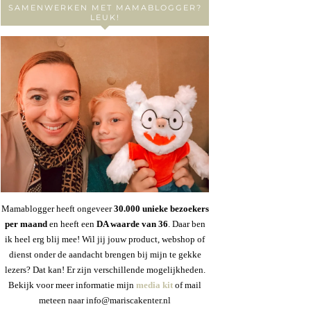
SAMENWERKEN MET MAMABLOGGER?
LEUK!
Mamablogger heeft ongeveer
30
.000 unieke bezoekers
per maand
en heeft een
DA waarde van 36
. Daar ben
ik heel erg blij mee! Wil jij jouw product, webshop of
dienst onder de aandacht brengen bij mijn te gekke
lezers? Dat kan! Er zijn verschillende mogelijkheden.
Bekijk voor meer informatie mijn
media kit
of mail
meteen naar info@mariscakenter.nl