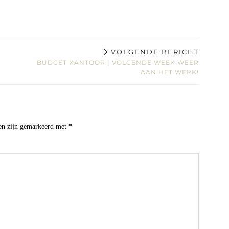
VOLGENDE BERICHT
BUDGET KANTOOR | VOLGENDE WEEK WEER
AAN HET WERK!
den zijn gemarkeerd met
*