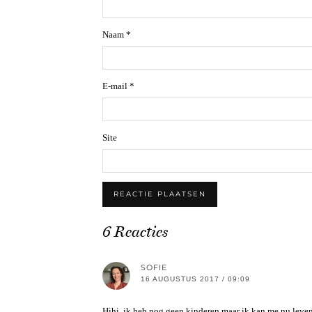
Naam
*
E-mail
*
Site
6 Reacties
SOFIE
16 AUGUSTUS 2017 / 09:09
Hihi, ik heb nog geen kinderen maar ik kan me nu leven