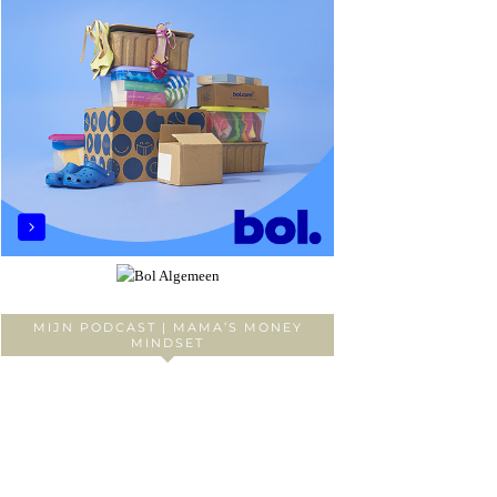
MIJN PODCAST | MAMA’S MONEY
MINDSET