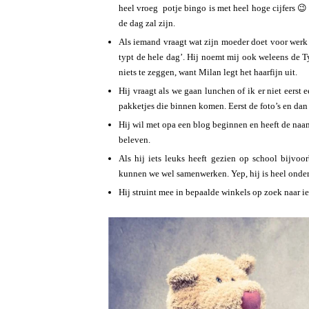
heel vroeg potje bingo is met heel hoge cijfers 😉
de dag zal zijn.
Als iemand vraagt wat zijn moeder doet voor werk n
typt de hele dag’. Hij noemt mij ook weleens de T
niets te zeggen, want Milan legt het haarfijn uit.
Hij vraagt als we gaan lunchen of ik er niet eers
pakketjes die binnen komen. Eerst de foto’s en dan
Hij wil met opa een blog beginnen en heeft de naa
beleven.
Als hij iets leuks heeft gezien op school bijvoo
kunnen we wel samenwerken. Yep, hij is heel ond
Hij struint mee in bepaalde winkels op zoek naar iet