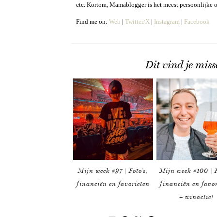
etc. Kortom, Mamablogger is het meest persoonlijke 
Find me on:
Web
|
Twitter/X
|
Instagram
|
Facebook
Dit vind je miss
Mijn week #97 | Foto’s,
Mijn week #100 | F
financiën en favorieten
financiën en favo
+ winactie!