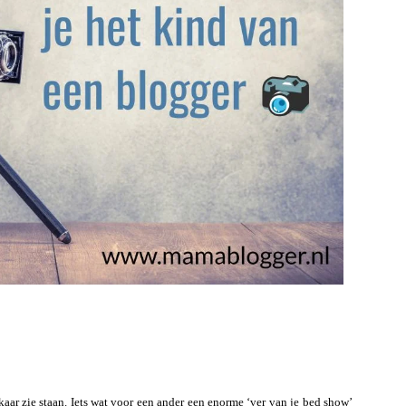
lkaar zie staan. Iets wat voor een ander een enorme ‘ver van je bed show’