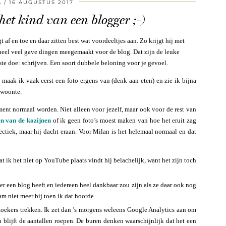
A
16 AUGUSTUS 2017
het kind van een blogger ;-)
 af en toe en daar zitten best wat voordeeltjes aan. Zo krijgt hij met
eel veel gave dingen meegemaakt voor de blog. Dat zijn de leuke
fste doe: schrijven. Een soort dubbele beloning voor je gevoel.
aak ik vaak eerst een foto ergens van (denk aan eten) en zie ik bijna
gewoonte.
nt normaal worden. Niet alleen voor jezelf, maar ook voor de rest van
n van de kozijnen
of ik geen foto’s moest maken van hoe het eruit zag
ectiek, maar hij dacht eraan. Voor Milan is het helemaal normaal en dat
 ik het niet op YouTube plaats vindt hij belachelijk, want het zijn toch
er een blog heeft en iedereen heel dankbaar zou zijn als ze daar ook nog
m niet meer bij toen ik dat hoorde.
zoekers trekken. Ik zet dan ’s morgens weleens Google Analytics aan om
 blijft de aantallen roepen. De buren denken waarschijnlijk dat het een