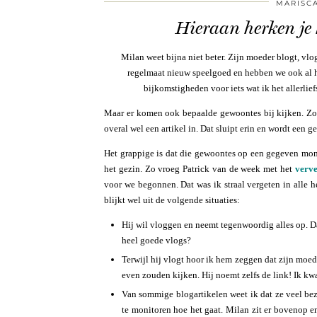
MARISC
Hieraan herken je 
Milan weet bijna niet beter. Zijn moeder blogt, vlogt
regelmaat nieuw speelgoed en hebben we ook al h
bijkomstigheden voor iets wat ik het allerlie
Maar er komen ook bepaalde gewoontes bij kijken. Zo m
overal wel een artikel in. Dat sluipt erin en wordt een 
Het grappige is dat die gewoontes op een gegeven mome
het gezin. Zo vroeg Patrick van de week met het
verve
voor we begonnen. Dat was ik straal vergeten in alle h
blijkt wel uit de volgende situaties:
Hij wil vloggen en neemt tegenwoordig alles op. Dat
heel goede vlogs?
Terwijl hij vlogt hoor ik hem zeggen dat zijn moed
even zouden kijken. Hij noemt zelfs de link! Ik kwa
Van sommige blogartikelen weet ik dat ze veel be
te monitoren hoe het gaat. Milan zit er bovenop en