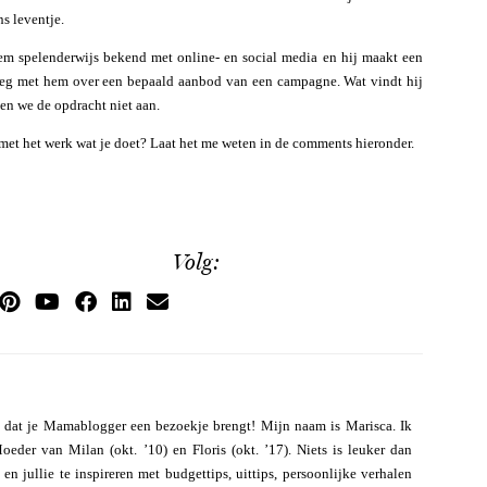
s leventje.
hem spelenderwijs bekend met online- en social media en hij maakt een
leg met hem over een bepaald aanbod van een campagne. Wat vindt hij
men we de opdracht niet aan.
t met het werk wat je doet? Laat het me weten in de comments hieronder.
Volg:
 dat je Mamablogger een bezoekje brengt! Mijn naam is Marisca. Ik
eder van Milan (okt. ’10) en Floris (okt. ’17). Niets is leuker dan
n jullie te inspireren met budgettips, uittips, persoonlijke verhalen