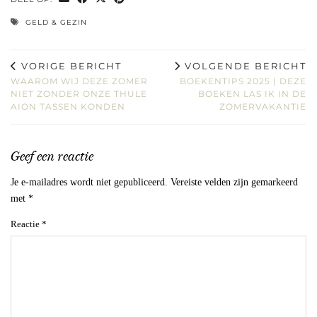
GELD & GEZIN
VORIGE BERICHT
VOLGENDE BERICHT
WAAROM WIJ DEZE ZOMER
BOEKENTIPS 2025 | DEZE
NIET ZONDER ONZE THULE
BOEKEN LAS IK IN DE
AION TASSEN KONDEN
ZOMERVAKANTIE
Geef een reactie
Je e-mailadres wordt niet gepubliceerd.
Vereiste velden zijn gemarkeerd
met
*
Reactie
*