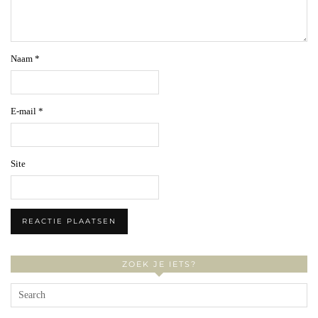
Naam
*
E-mail
*
Site
ZOEK JE IETS?