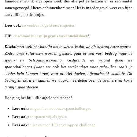
Inmiddels heb ik afgelopen week dus alle potjes herzien en er een aantal
samengevoegd. Hierover binnenkort meer. Het is in ieder geval weer een fijne
aanvulling op de potjes.
Lees ook:
zo verdien ik geld met enquêtes
TIP:
download hier mijn gratis vakantiekasboek
!
Disclaimer:
wellicht handig om te weten is dat we dit bedrag extra sparen.
Zodra onze salarissen worden gestort, gaat er een vast bedrag naar de
spaar- en beleggingsrekening. Gedurende de maand doen we
spaarchallenges (waar we ook het weekbudget voor gebruiken zoals je
eerder hebt kunnen lezen) voor allerlei doelen, bijvoorbeeld vakantie. Dit
bedrag is extra en kunnen we daarom verdelen over de kleinere en korte
termijn spaardoelen.
Hoe ging het bij jullie afgelopen maand?
Lees ook:
zo gaat het met onze spaarchallenges
Lees ook:
zo sparen wij als gezin
Lees ook:
alles over de 100 enveloppen challenge