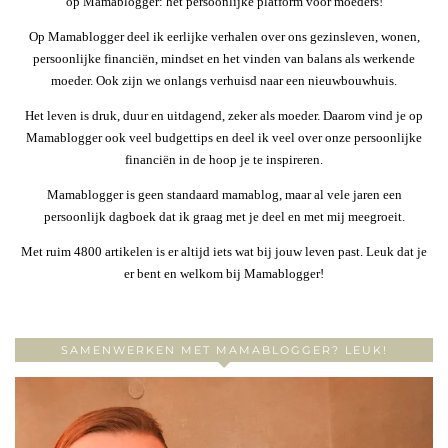
op Mamablogger: hét persoonlijke platform voor moeders!
Op Mamablogger deel ik eerlijke verhalen over ons gezinsleven, wonen,
persoonlijke financiën, mindset en het vinden van balans als werkende
moeder. Ook zijn we onlangs verhuisd naar een nieuwbouwhuis.
Het leven is druk, duur en uitdagend, zeker als moeder. Daarom vind je op
Mamablogger ook veel budgettips en deel ik veel over onze persoonlijke
financiën in de hoop je te inspireren.
Mamablogger is geen standaard mamablog, maar al vele jaren een
persoonlijk dagboek dat ik graag met je deel en met mij meegroeit.
Met ruim 4800 artikelen is er altijd iets wat bij jouw leven past. Leuk dat je
er bent en welkom bij Mamablogger!
SAMENWERKEN MET MAMABLOGGER? LEUK!