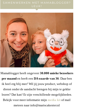
SAMENWERKEN MET MAMABLOGGER?
LEUK!
Mamablogger heeft ongeveer
30
.000 unieke bezoekers
per maand
en heeft een
DA waarde van 36
. Daar ben
ik heel erg blij mee! Wil jij jouw product, webshop of
dienst onder de aandacht brengen bij mijn te gekke
lezers? Dat kan! Er zijn verschillende mogelijkheden.
Bekijk voor meer informatie mijn
media kit
of mail
meteen naar info@mariscakenter.nl