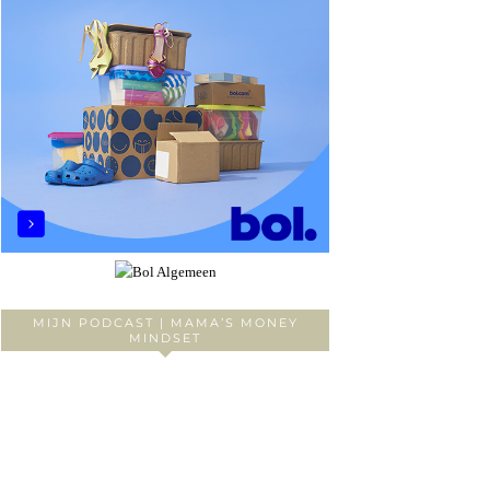
MIJN PODCAST | MAMA’S MONEY
MINDSET