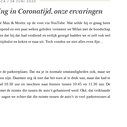
SCA
28 JUNI 2020
ing in Coronatijd, onze ervaringen
ie Max & Moritz op de voet via YouTube. Wat wilde hij er graag heen
eopend en een paar weken geleden verrasten we Milan met de boodschap
n dat hij dat had verdiend en eerlijk gezegd hadden we er zelf ook wel
ijdsslot en keken er naar uit. Toch vonden we niet alles even fijn…
 de parkeerplaats. Dat sta je in normale omstandigheden ook, maar we
u zijn. Daarmee zeg ik niet dat het toen al te druk was, maar dat had te
d 10.30 uur en mochten naar binnen tussen 10.45 en 11.30 uur. De
 met de ruimte die tussen de auto’s gehanteerd werd. Oké, dat verklaarde
 zagen we echter dat die ruimte tussen de auto’s in veel parkeerzones al