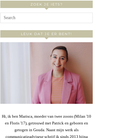
ZOEK JE IETS?
LEUK DAT JE ER BENT!
Hi, ik ben Marisca, moeder van twee zoons (Milan '10
en Floris '17), getrouwd met Patrick en geboren en
getogen in Gouda. Naast mijn werk als
communicatieadviseur schrijf ik sinds 2013 bijna