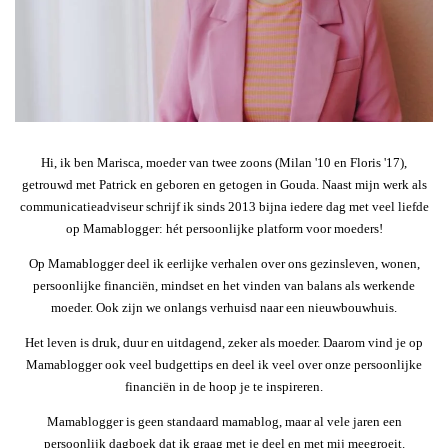
Hi, ik ben Marisca, moeder van twee zoons (Milan '10 en Floris '17),
getrouwd met Patrick en geboren en getogen in Gouda. Naast mijn werk als
communicatieadviseur schrijf ik sinds 2013 bijna iedere dag met veel liefde
op Mamablogger: hét persoonlijke platform voor moeders!
Op Mamablogger deel ik eerlijke verhalen over ons gezinsleven, wonen,
persoonlijke financiën, mindset en het vinden van balans als werkende
moeder. Ook zijn we onlangs verhuisd naar een nieuwbouwhuis.
Het leven is druk, duur en uitdagend, zeker als moeder. Daarom vind je op
Mamablogger ook veel budgettips en deel ik veel over onze persoonlijke
financiën in de hoop je te inspireren.
Mamablogger is geen standaard mamablog, maar al vele jaren een
persoonlijk dagboek dat ik graag met je deel en met mij meegroeit.