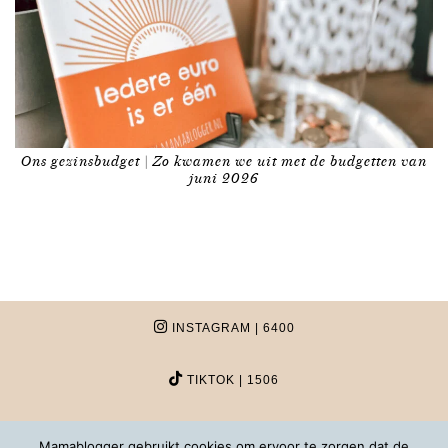
Ons gezinsbudget | Zo kwamen we uit met de budgetten van
juni 2026
INSTAGRAM
| 6400
TIKTOK
| 1506
FACEBOOK
| 6283
Mamablogger gebruikt cookies om ervoor te zorgen dat de