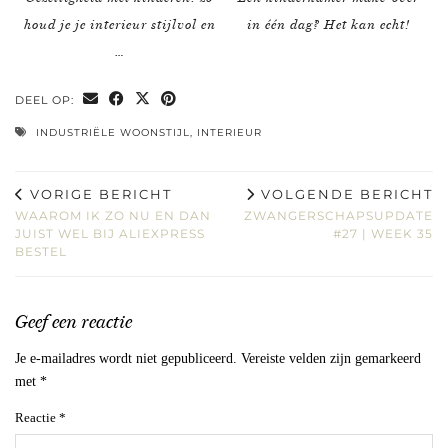
houd je je interieur stijlvol en
in één dag? Het kan echt!
…
DEEL OP:
INDUSTRIËLE WOONSTIJL
,
INTERIEUR
VORIGE BERICHT
VOLGENDE BERICHT
WAAROM IK ZO NU EN DAN
ZWANGERSCHAPSUPDATE
JUIST WEL BIJ ALIEXPRESS
#27 | WEEK 35
BESTEL
Geef een reactie
Je e-mailadres wordt niet gepubliceerd.
Vereiste velden zijn gemarkeerd
met
*
Reactie
*