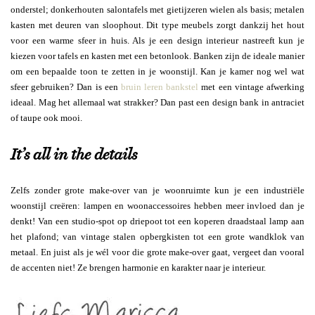
onderstel; donkerhouten salontafels met gietijzeren wielen als basis; metalen
kasten met deuren van sloophout. Dit type meubels zorgt dankzij het hout
voor een warme sfeer in huis. Als je een design interieur nastreeft kun je
kiezen voor tafels en kasten met een betonlook. Banken zijn de ideale manier
om een bepaalde toon te zetten in je woonstijl. Kan je kamer nog wel wat
sfeer gebruiken? Dan is een
bruin leren bankstel
met een vintage afwerking
ideaal. Mag het allemaal wat strakker? Dan past een design bank in antraciet
of taupe ook mooi.
It’s all in the details
Zelfs zonder grote make-over van je woonruimte kun je een industriële
woonstijl creëren: lampen en woonaccessoires hebben meer invloed dan je
denkt! Van een studio-spot op driepoot tot een koperen draadstaal lamp aan
het plafond; van vintage stalen opbergkisten tot een grote wandklok van
metaal. En juist als je wél voor die grote make-over gaat, vergeet dan vooral
de accenten niet! Ze brengen harmonie en karakter naar je interieur.