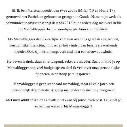
Hi, ik ben Marisca, moeder van twee zoons (Milan '10 en Floris '17),
getrouwd met Patrick en geboren en getogen in Gouda. Naast mijn werk als
communicatieadviseur schrijf ik sinds 2013 bijna iedere dag met veel liefde
op Mamablogger: hét persoonlijke platform voor moeders!
Op Mamablogger deel ik eerlijke verhalen over ons gezinsleven, wonen,
persoonlijke financiën, mindset en het vinden van balans als werkende
moeder. Ook zijn we onlangs verhuisd naar een nieuwbouwhuis.
Het leven is druk, duur en uitdagend, zeker als moeder. Daarom vind je op
Mamablogger ook veel budgettips en deel ik veel over onze persoonlijke
financiën in de hoop je te inspireren.
Mamablogger is geen standaard mamablog, maar al vele jaren een
persoonlijk dagboek dat ik graag met je deel en met mij meegroeit.
Met ruim 4800 artikelen is er altijd iets wat bij jouw leven past. Leuk dat je
er bent en welkom bij Mamablogger!