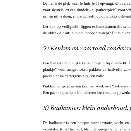
De hal is de plek waar je huis je óf opvangt, óf over
voor sleutels, en een duidelijke “parkeerplek” voor sc
aan en uit te doen, en dat scheelt jou op drukke ochten
Let ook op veiligheid: liggen er losse matten die schu
deurklink die altijd in het looppad zwiept? Dit zijn van
2) Keuken en voorraad zonder ve
Een budgetvriendelijke keuken begint bij overzicht.
plankje” voor aangebroken pakken en halfvolle zakke
pakken pasta en nergens nog een volle.
Praktische tip: plan één keer per week een “restjes-av
Een paar bakjes op tafel, iedereen kiest wat, en jij werk
3) Badkamer: klein onderhoud, g
De badkamer is een hotspot voor irritatie, vocht en
ventilatie. Ruikt het muf, blijft de spiegel lang nat, of 