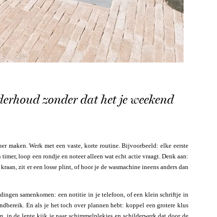
derhoud zonder dat het je weekend
iner maken. Werk met een vaste, korte routine. Bijvoorbeeld: elke eerste
imer, loop een rondje en noteer alleen wat echt actie vraagt. Denk aan:
kraan, zit er een losse plint, of hoor je de wasmachine ineens anders dan
dingen samenkomen: een notitie in je telefoon, of een klein schriftje in
andbereik. En als je het toch over plannen hebt: koppel een grotere klus
en, in de lente kijk je naar schimmelplekjes en schilderwerk dat door de