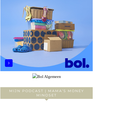
MIJN PODCAST | MAMA’S MONEY
MINDSET