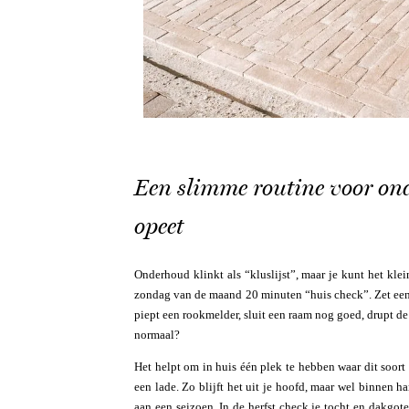
Een slimme routine voor on
opeet
Onderhoud klinkt als “kluslijst”, maar je kunt het kle
zondag van de maand 20 minuten “huis check”. Zet een t
piept een rookmelder, sluit een raam nog goed, drupt de 
normaal?
Het helpt om in huis één plek te hebben waar dit soort 
een lade. Zo blijft het uit je hoofd, maar wel binnen h
aan een seizoen. In de herfst check je tocht en dakgot