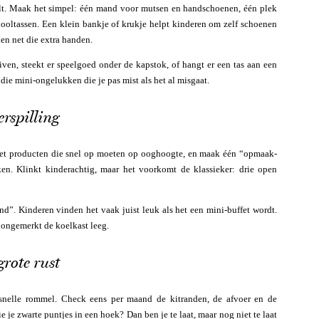
valt. Maak het simpel: één mand voor mutsen en handschoenen, één plek
hooltassen. Een klein bankje of krukje helpt kinderen om zelf schoenen
den net die extra handen.
iven, steekt er speelgoed onder de kapstok, of hangt er een tas aan een
 die mini-ongelukken die je pas mist als het al misgaat.
rspilling
 Zet producten die snel op moeten op ooghoogte, en maak één “opmaak-
n. Klinkt kinderachtig, maar het voorkomt de klassieker: drie open
ond”. Kinderen vinden het vaak juist leuk als het een mini-buffet wordt.
t ongemerkt de koelkast leeg.
rote rust
 snelle rommel. Check eens per maand de kitranden, de afvoer en de
zie je zwarte puntjes in een hoek? Dan ben je te laat, maar nog niet te laat