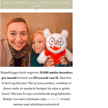
SAMENWERKEN MET MAMABLOGGER?
LEUK!
Mamablogger heeft ongeveer
30
.000 unieke bezoekers
per maand
en heeft een
DA waarde van 36
. Daar ben
ik heel erg blij mee! Wil jij jouw product, webshop of
dienst onder de aandacht brengen bij mijn te gekke
lezers? Dat kan! Er zijn verschillende mogelijkheden.
Bekijk voor meer informatie mijn
media kit
of mail
meteen naar info@mariscakenter.nl