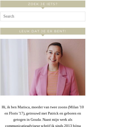
ZOEK JE IETS?
LEUK DAT JE ER BENT!
Hi, ik ben Marisca, moeder van twee zoons (Milan '10
en Floris '17), getrouwd met Patrick en geboren en
getogen in Gouda. Naast mijn werk als
communicatieadviseur schrijf ik sinds 2013 bijna