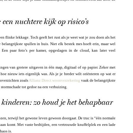
 een nuchtere kijk op risico’s
n flinke lekkage. Toch geeft het rust als je weet wat je zou doen als het
 belangrijkste spullen in huis. Niet elk bestek mes hoeft erin, maar wel
. Een paar foto’s per kamer, opgeslagen in de cloud, kan later veel
gen van grotere uitgaven in één map, digitaal of op papier. Zeker met
hoe nieuw iets eigenlijk was. Als je je breder wilt oriënteren op wat er
 overzichten zoals
Allianz Direct woonverzekering
vaak de belangrijkste
 stormschade tot gedoe na een verhuizing.
 kinderen: zo houd je het behapbaar
ozen, terwijl het gewone leven gewoon doorgaat. De truc is “één normale
 aan komt. Met vaste bedtijden, een vertrouwde knuffelplek en een lade
haos is.