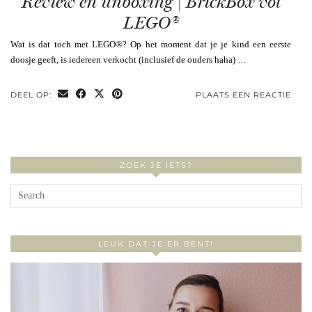
Review en unboxing | BrickBox vol
LEGO®
Wat is dat toch met LEGO®? Op het moment dat je je kind een eerste
doosje geeft, is iedereen verkocht (inclusief de ouders haha) …
DEEL OP:
PLAATS EEN REACTIE
ZOEK JE IETS?
LEUK DAT JE ER BENT!