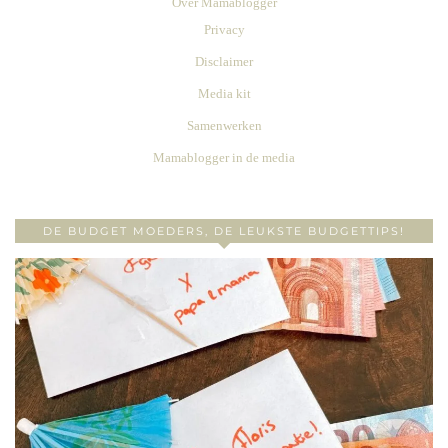
Over Mamablogger
Privacy
Disclaimer
Media kit
Samenwerken
Mamablogger in de media
DE BUDGET MOEDERS, DE LEUKSTE BUDGETTIPS!