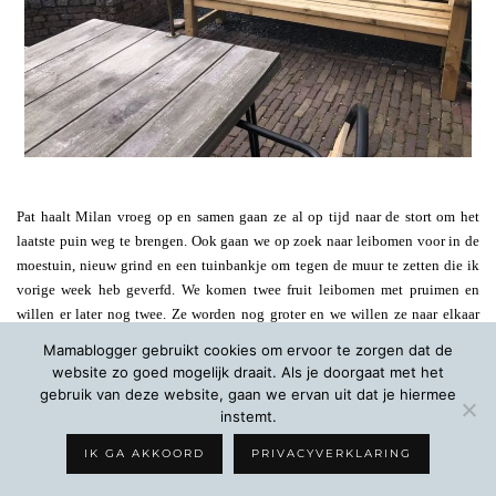
Pat haalt Milan vroeg op en samen gaan ze al op tijd naar de stort om het
laatste puin weg te brengen. Ook gaan we op zoek naar leibomen voor in de
moestuin, nieuw grind en een tuinbankje om tegen de muur te zetten die ik
vorige week heb geverfd. We komen twee fruit leibomen met pruimen en
willen er later nog twee. Ze worden nog groter en we willen ze naar elkaar
laten groeien. Ook zetten we het bankje in elkaar en op zijn plek. Onder het
Mamablogger gebruikt cookies om ervoor te zorgen dat de
bankje zie je het nieuwe donkergrijze grind. Dit hebben er rondom dit stukje
website zo goed mogelijk draait. Als je doorgaat met het
gelegd.
gebruik van deze website, gaan we ervan uit dat je hiermee
instemt.
IK GA AKKOORD
PRIVACYVERKLARING