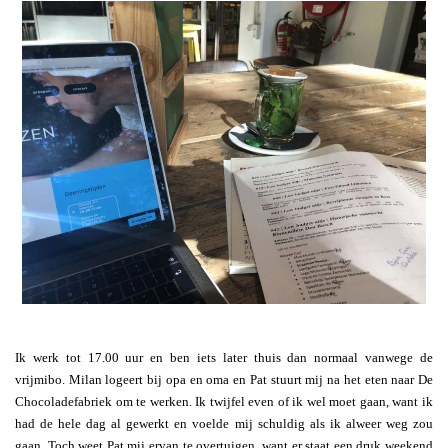
Ik werk tot 17.00 uur en ben iets later thuis dan normaal vanwege de
vrijmibo. Milan logeert bij opa en oma en Pat stuurt mij na het eten naar De
Chocoladefabriek om te werken. Ik twijfel even of ik wel moet gaan, want ik
had de hele dag al gewerkt en voelde mij schuldig als ik alweer weg zou
gaan. Toch weet Pat mij ervan te overtuigen, want er staat een druk weekend