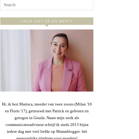
LEUK DAT JE ER BENT!
Hi, ik ben Marisca, moeder van twee zoons (Milan '10
en Floris '17), getrouwd met Patrick en geboren en
getogen in Gouda. Naast mijn werk als
communicatieadviseur schrijf ik sinds 2013 bijna
iedere dag met veel liefde op Mamablogger: hét
persoonlijke platform voor moeders!