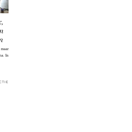
,
en
m
u maar
ha. In
CTIE