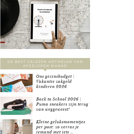
DE BEST GELEZEN ARTIKELEN VAN
AFGELOPEN MAAND
Ons gezinsbudget |
Vakantie zakgeld
kinderen 2026
Back to School 2026 |
Puma sneakers zijn terug
van weggeweest!
Kleine geluksmomentjes
per post: zo verras je
iemand met iets …