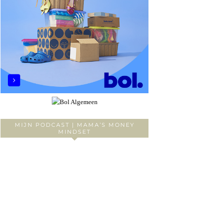
MIJN PODCAST | MAMA’S MONEY
MINDSET