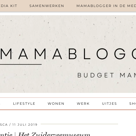
DIA KIT
SAMENWERKEN
MAMABLOGGER IN DE ME
S
LIFESTYLE
WONEN
WERK
UITJES
SH
SCA
11 JULI 2019
ntie | Het Zuiderzeemuseum