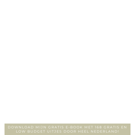
DOWNLOAD MIJN GRATIS E-BOOK MET 168 GRATIS EN
LOW BUDGET UITJES DOOR HEEL NEDERLAND!