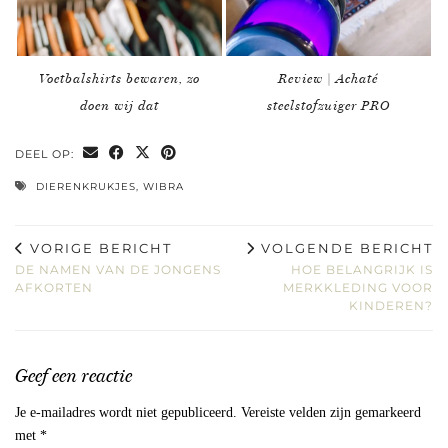
Voetbalshirts bewaren, zo
Review | Achaté
doen wij dat
steelstofzuiger PRO
DEEL OP:
DIERENKRUKJES
,
WIBRA
VORIGE BERICHT
VOLGENDE BERICHT
DE NAMEN VAN DE JONGENS
HOE BELANGRIJK IS
AFKORTEN
MERKKLEDING VOOR
KINDEREN?
Geef een reactie
Je e-mailadres wordt niet gepubliceerd.
Vereiste velden zijn gemarkeerd
met
*