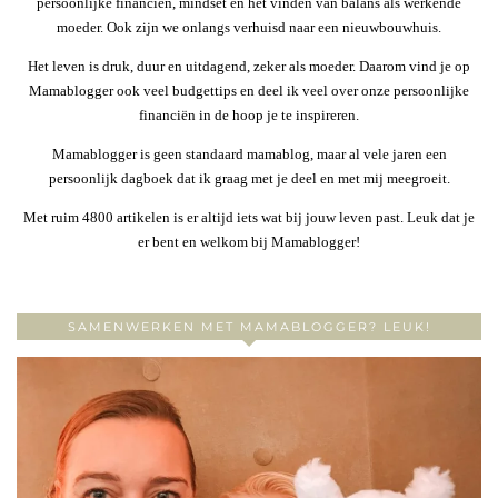
persoonlijke financiën, mindset en het vinden van balans als werkende
moeder. Ook zijn we onlangs verhuisd naar een nieuwbouwhuis.
Het leven is druk, duur en uitdagend, zeker als moeder. Daarom vind je op
Mamablogger ook veel budgettips en deel ik veel over onze persoonlijke
financiën in de hoop je te inspireren.
Mamablogger is geen standaard mamablog, maar al vele jaren een
persoonlijk dagboek dat ik graag met je deel en met mij meegroeit.
Met ruim 4800 artikelen is er altijd iets wat bij jouw leven past. Leuk dat je
er bent en welkom bij Mamablogger!
SAMENWERKEN MET MAMABLOGGER? LEUK!