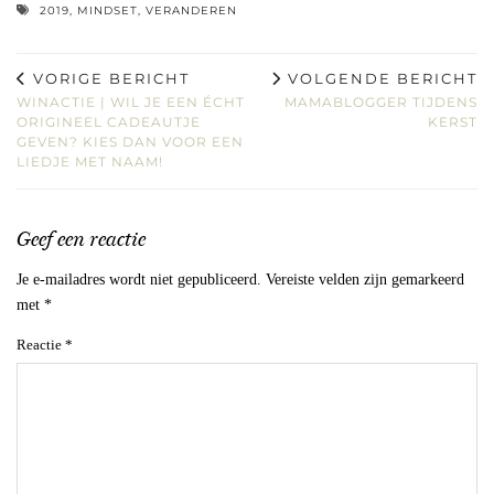
2019
,
MINDSET
,
VERANDEREN
VORIGE BERICHT
VOLGENDE BERICHT
WINACTIE | WIL JE EEN ÉCHT
MAMABLOGGER TIJDENS
ORIGINEEL CADEAUTJE
KERST
GEVEN? KIES DAN VOOR EEN
LIEDJE MET NAAM!
Geef een reactie
Je e-mailadres wordt niet gepubliceerd.
Vereiste velden zijn gemarkeerd
met
*
Reactie
*