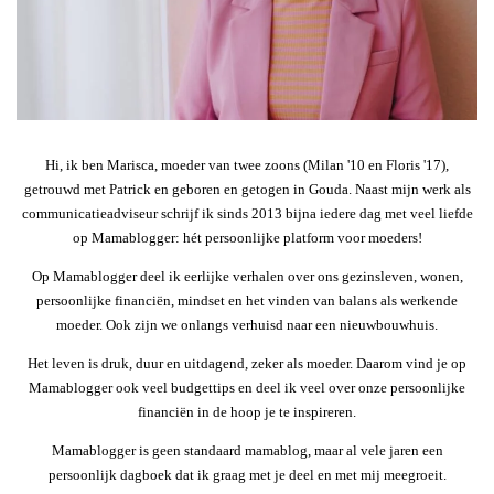
Hi, ik ben Marisca, moeder van twee zoons (Milan '10 en Floris '17),
getrouwd met Patrick en geboren en getogen in Gouda. Naast mijn werk als
communicatieadviseur schrijf ik sinds 2013 bijna iedere dag met veel liefde
op Mamablogger: hét persoonlijke platform voor moeders!
Op Mamablogger deel ik eerlijke verhalen over ons gezinsleven, wonen,
persoonlijke financiën, mindset en het vinden van balans als werkende
moeder. Ook zijn we onlangs verhuisd naar een nieuwbouwhuis.
Het leven is druk, duur en uitdagend, zeker als moeder. Daarom vind je op
Mamablogger ook veel budgettips en deel ik veel over onze persoonlijke
financiën in de hoop je te inspireren.
Mamablogger is geen standaard mamablog, maar al vele jaren een
persoonlijk dagboek dat ik graag met je deel en met mij meegroeit.