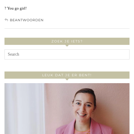
? You go girl!
BEANTWOORDEN
ZOEK JE IETS?
LEUK DAT JE ER BENT!