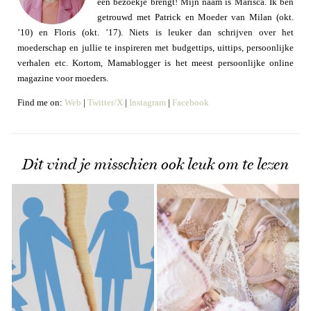
een bezoekje brengt! Mijn naam is Marisca. Ik ben
getrouwd met Patrick en Moeder van Milan (okt.
’10) en Floris (okt. ’17). Niets is leuker dan schrijven over het
moederschap en jullie te inspireren met budgettips, uittips, persoonlijke
verhalen etc. Kortom, Mamablogger is het meest persoonlijke online
magazine voor moeders.
Find me on:
Web
|
Twitter/X
|
Instagram
|
Facebook
Dit vind je misschien ook leuk om te lezen