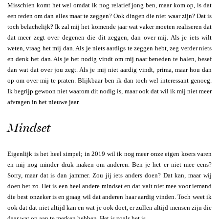
Misschien komt het wel omdat ik nog relatief jong ben, maar kom op, is dat
een reden om dan alles maar te zeggen? Ook dingen die niet waar zijn? Dat is
toch belachelijk? Ik zal mij het komende jaar wat vaker moeten realiseren dat
dat meer zegt over degenen die dit zeggen, dan over mij. Als je iets wilt
weten, vraag het mij dan. Als je niets aardigs te zeggen hebt, zeg verder niets
en denk het dan. Als je het nodig vindt om mij naar beneden te halen, besef
dan wat dat over jou zegt. Als je mij niet aardig vindt, prima, maar hou dan
op om over mij te praten. Blijkbaar ben ik dan toch wel interessant genoeg.
Ik begrijp gewoon niet waarom dit nodig is, maar ook dat wil ik mij niet meer
afvragen in het nieuwe jaar.
Mindset
Eigenlijk is het heel simpel; in 2019 wil ik nog meer onze eigen koers varen
en mij nog minder druk maken om anderen. Ben je het er niet mee eens?
Sorry, maar dat is dan jammer. Zou jij iets anders doen? Dat kan, maar wij
doen het zo. Het is een heel andere mindset en dat valt niet mee voor iemand
die best onzeker is en graag wil dat anderen haar aardig vinden. Toch weet ik
ook dat dat niet altijd kan en wat je ook doet, er zullen altijd mensen zijn die
daar wat op aan te merken hebben. Het is zoals het is.