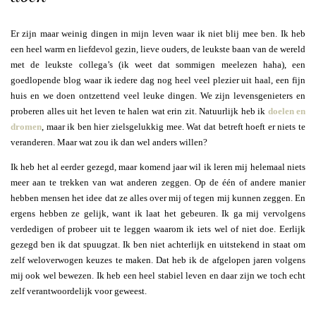
Er zijn maar weinig dingen in mijn leven waar ik niet blij mee ben. Ik heb
een heel warm en liefdevol gezin, lieve ouders, de leukste baan van de wereld
met de leukste collega’s (ik weet dat sommigen meelezen haha), een
goedlopende blog waar ik iedere dag nog heel veel plezier uit haal, een fijn
huis en we doen ontzettend veel leuke dingen. We zijn levensgenieters en
proberen alles uit het leven te halen wat erin zit. Natuurlijk heb ik
doelen en
dromen
, maar ik ben hier zielsgelukkig mee. Wat dat betreft hoeft er niets te
veranderen. Maar wat zou ik dan wel anders willen?
Ik heb het al eerder gezegd, maar komend jaar wil ik leren mij helemaal niets
meer aan te trekken van wat anderen zeggen. Op de één of andere manier
hebben mensen het idee dat ze alles over mij of tegen mij kunnen zeggen. En
ergens hebben ze gelijk, want ik laat het gebeuren. Ik ga mij vervolgens
verdedigen of probeer uit te leggen waarom ik iets wel of niet doe. Eerlijk
gezegd ben ik dat spuugzat. Ik ben niet achterlijk en uitstekend in staat om
zelf weloverwogen keuzes te maken. Dat heb ik de afgelopen jaren volgens
mij ook wel bewezen. Ik heb een heel stabiel leven en daar zijn we toch echt
zelf verantwoordelijk voor geweest.