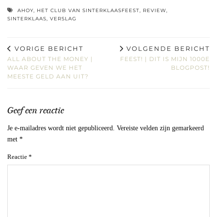
AHOY
,
HET CLUB VAN SINTERKLAASFEEST
,
REVIEW
,
SINTERKLAAS
,
VERSLAG
VORIGE BERICHT
VOLGENDE BERICHT
ALL ABOUT THE MONEY |
FEEST! | DIT IS MIJN 1000E
WAAR GEVEN WE HET
BLOGPOST!
MEESTE GELD AAN UIT?
Geef een reactie
Je e-mailadres wordt niet gepubliceerd.
Vereiste velden zijn gemarkeerd
met
*
Reactie
*