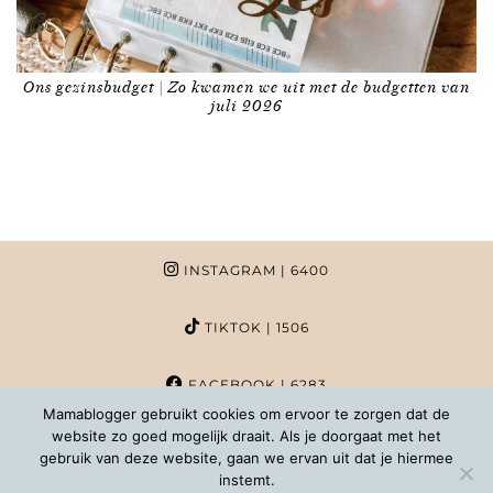
Ons gezinsbudget | Zo kwamen we uit met de budgetten van
juli 2026
INSTAGRAM
| 6400
TIKTOK
| 1506
FACEBOOK
| 6283
Mamablogger gebruikt cookies om ervoor te zorgen dat de
website zo goed mogelijk draait. Als je doorgaat met het
PINTEREST
| 1020
gebruik van deze website, gaan we ervan uit dat je hiermee
instemt.
COPYRIGHT MAMABLOGGER | 2026 |