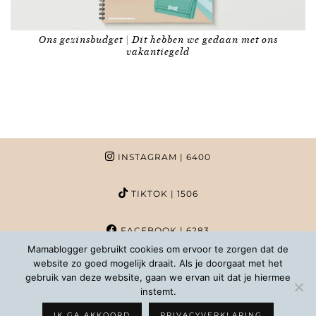
Ons gezinsbudget | Dit hebben we gedaan met ons
vakantiegeld
INSTAGRAM
| 6400
TIKTOK
| 1506
FACEBOOK
| 6283
Mamablogger gebruikt cookies om ervoor te zorgen dat de
website zo goed mogelijk draait. Als je doorgaat met het
PINTEREST
| 1020
gebruik van deze website, gaan we ervan uit dat je hiermee
instemt.
COPYRIGHT MAMABLOGGER | 2026 |
INFO@MAMABLOGGER.NL
IK GA AKKOORD
PRIVACYVERKLARING