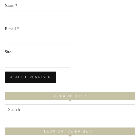
Naam
*
E-mail
*
Site
ZOEK JE IETS?
LEUK DAT JE ER BENT!