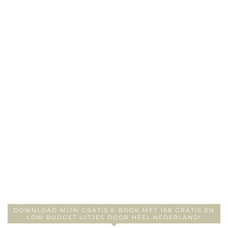
DOWNLOAD MIJN GRATIS E-BOOK MET 168 GRATIS EN
LOW BUDGET UITJES DOOR HEEL NEDERLAND!