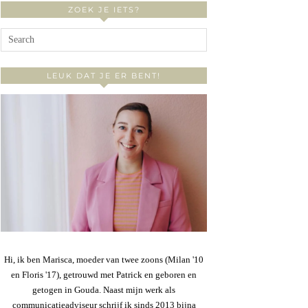
ZOEK JE IETS?
LEUK DAT JE ER BENT!
Hi, ik ben Marisca, moeder van twee zoons (Milan '10
en Floris '17), getrouwd met Patrick en geboren en
getogen in Gouda. Naast mijn werk als
communicatieadviseur schrijf ik sinds 2013 bijna