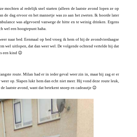
ze mochten al redelijk snel starten (alleen de laatste avond lopen ze op
dan de dag ervoor en het mannetje was zo aan het zweten. Ik hoorde later
ambulance was afgevoerd vanwege de hitte en te weinig drinken. Ergens
och wel een hoogtepunt haha.
weer naar bed. Eenmaal op bed vroeg ik hem of hij de avondvierdaagse
em wel uitlopen, dat dan weer wel. De volgende ochtend vertelde hij dat
ls een kind 😉
ngste route. Milan had er in ieder geval weer zin in, maar hij zag er er
weer op. Slapen lukt hem dan echt niet meer. Hij vond deze route leuk,
r de laatste avond, want dat betekent snoep en cadeautje 😉