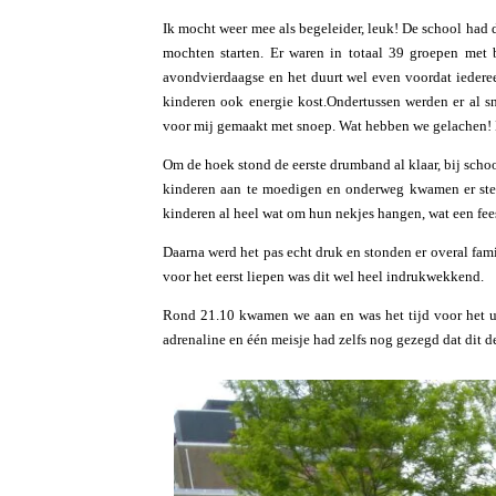
Ik mocht weer mee als begeleider, leuk! De school had d
mochten starten. Er waren in totaal 39 groepen met 
avondvierdaagse en het duurt wel even voordat iederee
kinderen ook energie kost.Ondertussen werden er al 
voor mij gemaakt met snoep. Wat hebben we gelachen! 
Om de hoek stond de eerste drumband al klaar, bij scho
kinderen aan te moedigen en onderweg kwamen er stee
kinderen al heel wat om hun nekjes hangen, wat een fee
Daarna werd het pas echt druk en stonden er overal fami
voor het eerst liepen was dit wel heel indrukwekkend.
Rond 21.10 kwamen we aan en was het tijd voor het ui
adrenaline en één meisje had zelfs nog gezegd dat dit d