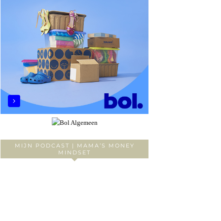
MIJN PODCAST | MAMA’S MONEY
MINDSET