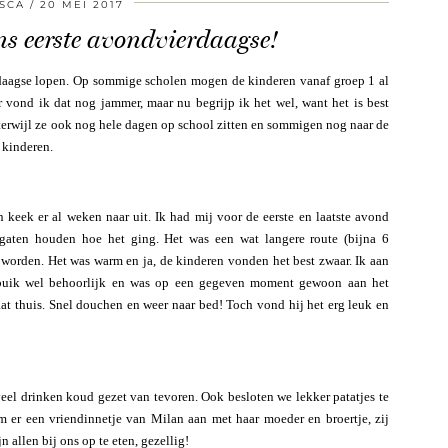
SCA
20 MEI 2017
s eerste avondvierdaagse!
rdaagse lopen. Op sommige scholen mogen de kinderen vanaf groep 1 al
 vond ik dat nog jammer, maar nu begrijp ik het wel, want het is best
 terwijl ze ook nog hele dagen op school zitten en sommigen nog naar de
 kinderen.
 keek er al weken naar uit. Ik had mij voor de eerste en laatste avond
gaten houden hoe het ging. Het was een wat langere route (bijna 6
worden. Het was warm en ja, de kinderen vonden het best zwaar. Ik aan
n buik wel behoorlijk en was op een gegeven moment gewoon aan het
at thuis. Snel douchen en weer naar bed! Toch vond hij het erg leuk en
el drinken koud gezet van tevoren. Ook besloten we lekker patatjes te
 er een vriendinnetje van Milan aan met haar moeder en broertje, zij
 allen bij ons op te eten, gezellig!