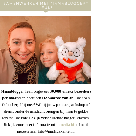
SAMENWERKEN MET MAMABLOGGER?
LEUK!
Mamablogger heeft ongeveer
30
.000 unieke bezoekers
per maand
en heeft een
DA waarde van 36
. Daar ben
ik heel erg blij mee! Wil jij jouw product, webshop of
dienst onder de aandacht brengen bij mijn te gekke
lezers? Dat kan! Er zijn verschillende mogelijkheden.
Bekijk voor meer informatie mijn
media kit
of mail
meteen naar info@mariscakenter.nl