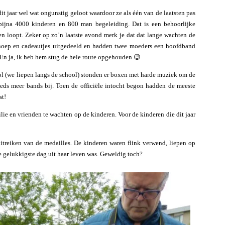
it jaar wel wat ongunstig geloot waardoor ze als één van de laatsten pas
bijna 4000 kinderen en 800 man begeleiding. Dat is een behoorlijke
n loopt. Zeker op zo’n laatste avond merk je dat dat lange wachten de
snoep en cadeautjes uitgedeeld en hadden twee moeders een hoofdband
En ja, ik heb hem stug de hele route opgehouden 😉
ol (we liepen langs de school) stonden er boxen met harde muziek om de
ds meer bands bij. Toen de officiële intocht begon hadden de meeste
st!
lie en vrienden te wachten op de kinderen. Voor de kinderen die dit jaar
treiken van de medailles. De kinderen waren flink verwend, liepen op
e gelukkigste dag uit haar leven was. Geweldig toch?