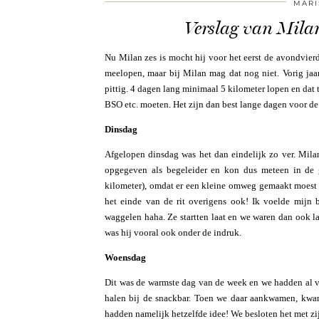
MARI
Verslag van Milan
Nu Milan zes is mocht hij voor het eerst de avondvie
meelopen, maar bij Milan mag dat nog niet. Vorig jaar
pittig. 4 dagen lang minimaal 5 kilometer lopen en dat
BSO etc. moeten. Het zijn dan best lange dagen voor de
Dinsdag
Afgelopen dinsdag was het dan eindelijk zo ver. Milan
opgegeven als begeleider en kon dus meteen in de 
kilometer), omdat er een kleine omweg gemaakt moest 
het einde van de rit overigens ook! Ik voelde mij
waggelen haha. Ze startten laat en we waren dan ook la
was hij vooral ook onder de indruk.
Woensdag
Dit was de warmste dag van de week en we hadden al ve
halen bij de snackbar. Toen we daar aankwamen, kwam
hadden namelijk hetzelfde idee! We besloten het met zijn