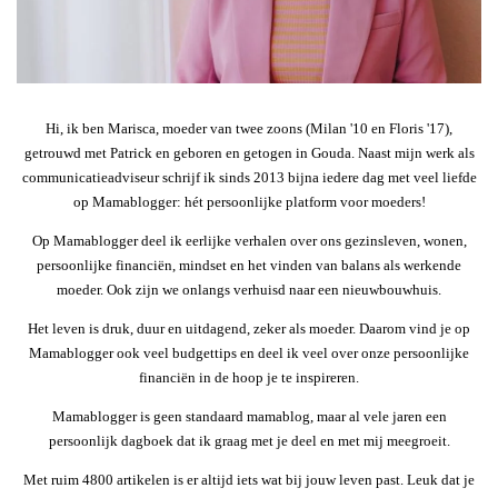
Hi, ik ben Marisca, moeder van twee zoons (Milan '10 en Floris '17),
getrouwd met Patrick en geboren en getogen in Gouda. Naast mijn werk als
communicatieadviseur schrijf ik sinds 2013 bijna iedere dag met veel liefde
op Mamablogger: hét persoonlijke platform voor moeders!
Op Mamablogger deel ik eerlijke verhalen over ons gezinsleven, wonen,
persoonlijke financiën, mindset en het vinden van balans als werkende
moeder. Ook zijn we onlangs verhuisd naar een nieuwbouwhuis.
Het leven is druk, duur en uitdagend, zeker als moeder. Daarom vind je op
Mamablogger ook veel budgettips en deel ik veel over onze persoonlijke
financiën in de hoop je te inspireren.
Mamablogger is geen standaard mamablog, maar al vele jaren een
persoonlijk dagboek dat ik graag met je deel en met mij meegroeit.
Met ruim 4800 artikelen is er altijd iets wat bij jouw leven past. Leuk dat je