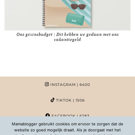
Ons gezinsbudget | Dit hebben we gedaan met ons
vakantiegeld
INSTAGRAM
| 6400
TIKTOK
| 1506
FACEBOOK
| 6283
Mamablogger gebruikt cookies om ervoor te zorgen dat de
website zo goed mogelijk draait. Als je doorgaat met het
PINTEREST
| 1020