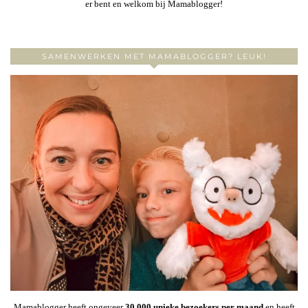
er bent en welkom bij Mamablogger!
SAMENWERKEN MET MAMABLOGGER? LEUK!
Mamablogger heeft ongeveer
30
.000 unieke bezoekers per maand
en heeft