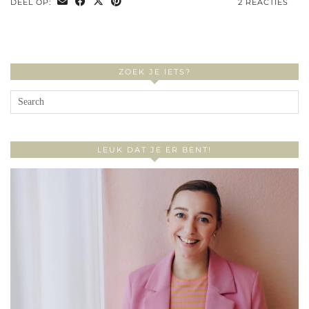
DEEL OP:
2 REACTIES
ZOEK JE IETS?
LEUK DAT JE ER BENT!