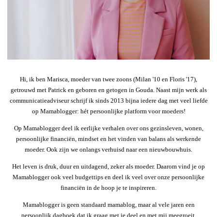
Hi, ik ben Marisca, moeder van twee zoons (Milan '10 en Floris '17),
getrouwd met Patrick en geboren en getogen in Gouda. Naast mijn werk als
communicatieadviseur schrijf ik sinds 2013 bijna iedere dag met veel liefde
op Mamablogger: hét persoonlijke platform voor moeders!
Op Mamablogger deel ik eerlijke verhalen over ons gezinsleven, wonen,
persoonlijke financiën, mindset en het vinden van balans als werkende
moeder. Ook zijn we onlangs verhuisd naar een nieuwbouwhuis.
Het leven is druk, duur en uitdagend, zeker als moeder. Daarom vind je op
Mamablogger ook veel budgettips en deel ik veel over onze persoonlijke
financiën in de hoop je te inspireren.
Mamablogger is geen standaard mamablog, maar al vele jaren een
persoonlijk dagboek dat ik graag met je deel en met mij meegroeit.