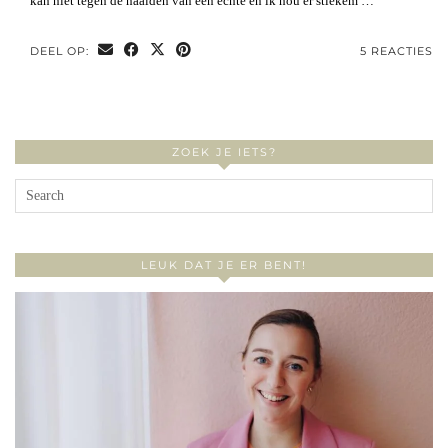
kan niet tegen de naalden van een echte en ik hou er stiekem …
DEEL OP:
5 REACTIES
ZOEK JE IETS?
LEUK DAT JE ER BENT!