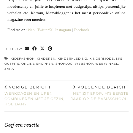
moederschap en jullie te inspireren met budgettips, uittips, persoonlijke
verhalen etc. Kortom, Mamablogger is het meest persoonlijke online
magazine voor moeders.
Find me on:
Web
|
Twitter/X
|
Instagram
|
Facebook
DEEL OP:
KIDSFASHION
,
KINDEREN
,
KINDERKLEDING
,
KINDERMODE
,
M'S
OUTFITS
,
ONLINE SHOPPEN
,
SHOPLOG
,
WEBSHOP
,
WEBWINKEL
,
ZARA
VORIGE BERICHT
VOLGENDE BERICHT
WERKDAGEN EN UREN
HET ZIT EROP, M’S EERSTE
COMBINEREN MET JE GEZIN,
JAAR OP DE BASISSCHOOL!
HOE DAN?!
Geef een reactie