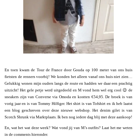
En toen kwam de Tour de France door Gouda op 100 meter van ons huis
fietsten de renners voorbij! We konden het alleen vanaf ons huis niet zien…
Gelukkig wonen mijn ouders langs de route en hadden we daar een prachtig
uitzicht! Het gele petje werd uitgedeeld en M vond hem wel erg cool 😉 de
sneakers zijn van Converse via Omoda en kostten €54,95. De broek is van
vorig jaar en is van Tommy Hilfiger. Het shirt is van Tofshirt en ik heb laatst
een blog geschreven over deze nieuwe webshop. Het denim gilet is van
Scotch Shrunk via Marktplaats. Ik ben nog iedere dag blij met deze aankoop!
En, wat het wat deze week? Wat vond jij van M’s outfits? Laat het me weten
in de comments hieronder.