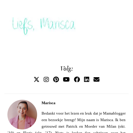
Volg:
Marisca
Bedankt voor het lezen en leuk dat je Mamablogger
een bezoekje brengt! Mijn naam is Marisca. Ik ben
getrouwd met Patrick en Moeder van Milan (okt.
’10) en Floris (okt. ’17). Niets is leuker dan schrijven over het