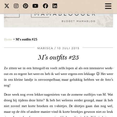
Home
+
M’s outfits #25
MARISCA
10 JULI 2015
M’s outfits #25
Zo zitten we in een hittegolf en voelt zelfs lopen al als een intensieve work-
out en zo regent het weer en heb ik wel weer ergens een lekkage 😉 Het weer
in ons kleine landje is onvoorspelbaar, maar gelukkig hebben we de foto’s
nog!
Deze week nog even lekker nagenieten van de zomerse outfitjes van M. Wat
droeg hij tijdens deze hitte? Ik heb het weleens eerder gezegd, maar ik heb
niet zoveel met korte broeken en t-shirtjes. De shirtjes gaan dan nog wel,
maar op de één of andere manier vind ik korte broekjes gewoon niet zo leuk