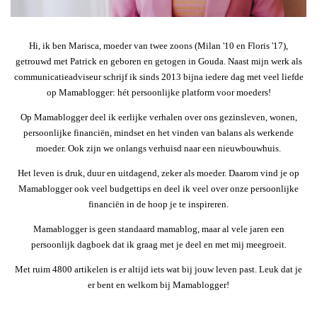
Hi, ik ben Marisca, moeder van twee zoons (Milan '10 en Floris '17),
getrouwd met Patrick en geboren en getogen in Gouda. Naast mijn werk als
communicatieadviseur schrijf ik sinds 2013 bijna iedere dag met veel liefde
op Mamablogger: hét persoonlijke platform voor moeders!
Op Mamablogger deel ik eerlijke verhalen over ons gezinsleven, wonen,
persoonlijke financiën, mindset en het vinden van balans als werkende
moeder. Ook zijn we onlangs verhuisd naar een nieuwbouwhuis.
Het leven is druk, duur en uitdagend, zeker als moeder. Daarom vind je op
Mamablogger ook veel budgettips en deel ik veel over onze persoonlijke
financiën in de hoop je te inspireren.
Mamablogger is geen standaard mamablog, maar al vele jaren een
persoonlijk dagboek dat ik graag met je deel en met mij meegroeit.
Met ruim 4800 artikelen is er altijd iets wat bij jouw leven past. Leuk dat je
er bent en welkom bij Mamablogger!