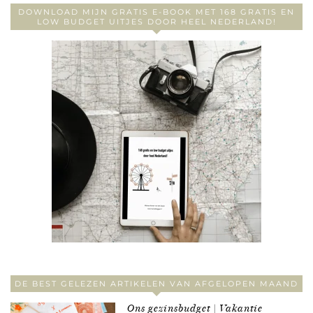
DOWNLOAD MIJN GRATIS E-BOOK MET 168 GRATIS EN
LOW BUDGET UITJES DOOR HEEL NEDERLAND!
DE BEST GELEZEN ARTIKELEN VAN AFGELOPEN MAAND
Ons gezinsbudget | Vakantie