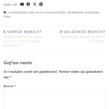
DEEL OP:
HUISHOUDELIJKE HULP
,
HUISHOUDEN
,
WERKENDE MOEDERS
,
ZISO
VORIGE BERICHT
VOLGENDE BERICHT
ONZE GRATIS EN LOW
10 DINGEN WAAR IK SPIJT
BUDGET UITJES DEZE
VAN HEB…
VAKANTIE
Geef een reactie
Je e-mailadres wordt niet gepubliceerd.
Vereiste velden zijn gemarkeerd
met
*
Reactie
*