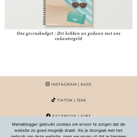
Ons gezinsbudget | Dit hebben we gedaan met ons
vakantiegeld
INSTAGRAM
| 6400
TIKTOK
| 1506
FACEBOOK
| 6283
Mamablogger gebruikt cookies om ervoor te zorgen dat de
website zo goed mogelijk draait. Als je doorgaat met het
PINTEREST
| 1020
gebruik van deze website, gaan we ervan uit dat je hiermee