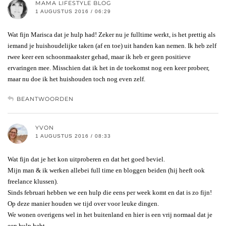
MAMA LIFESTYLE BLOG
1 AUGUSTUS 2016 / 06:29
Wat fijn Marisca dat je hulp had! Zeker nu je fulltime werkt, is het prettig als
iemand je huishoudelijke taken (af en toe) uit handen kan nemen. Ik heb zelf
rwee keer een schoonmaakster gehad, maar ik heb er geen positieve
ervaringen mee. Misschien dat ik het in de toekomst nog een keer probeer,
maar nu doe ik het huishouden toch nog even zelf.
BEANTWOORDEN
YVON
1 AUGUSTUS 2016 / 08:33
Wat fijn dat je het kon uitproberen en dat het goed beviel.
Mijn man & ik werken allebei full time en bloggen beiden (hij heeft ook
freelance klussen).
Sinds februari hebben we een hulp die eens per week komt en dat is zo fijn!
Op deze manier houden we tijd over voor leuke dingen.
We wonen overigens wel in het buitenland en hier is een vrij normaal dat je
een hulp hebt.