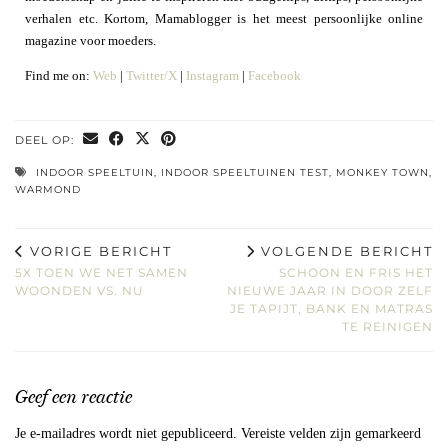
verhalen etc. Kortom, Mamablogger is het meest persoonlijke online
magazine voor moeders.
Find me on:
Web
|
Twitter/X
|
Instagram
|
Facebook
DEEL OP:
INDOOR SPEELTUIN
,
INDOOR SPEELTUINEN TEST
,
MONKEY TOWN
,
WARMOND
VORIGE BERICHT
VOLGENDE BERICHT
5X TOEN WE NET SAMEN
SCHOON EN FRIS HET
WOONDEN VS. NU
NIEUWE JAAR IN DOOR ZELF
JE TAPIJT, BANK EN MATRAS
TE REINIGEN
Geef een reactie
Je e-mailadres wordt niet gepubliceerd.
Vereiste velden zijn gemarkeerd