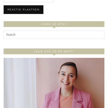
ZOEK JE IETS?
LEUK DAT JE ER BENT!