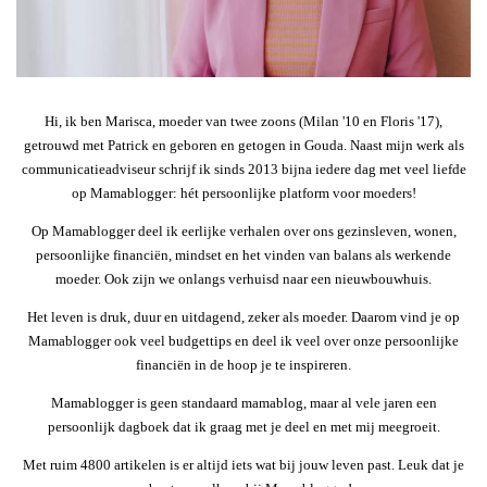
Hi, ik ben Marisca, moeder van twee zoons (Milan '10 en Floris '17),
getrouwd met Patrick en geboren en getogen in Gouda. Naast mijn werk als
communicatieadviseur schrijf ik sinds 2013 bijna iedere dag met veel liefde
op Mamablogger: hét persoonlijke platform voor moeders!
Op Mamablogger deel ik eerlijke verhalen over ons gezinsleven, wonen,
persoonlijke financiën, mindset en het vinden van balans als werkende
moeder. Ook zijn we onlangs verhuisd naar een nieuwbouwhuis.
Het leven is druk, duur en uitdagend, zeker als moeder. Daarom vind je op
Mamablogger ook veel budgettips en deel ik veel over onze persoonlijke
financiën in de hoop je te inspireren.
Mamablogger is geen standaard mamablog, maar al vele jaren een
persoonlijk dagboek dat ik graag met je deel en met mij meegroeit.
Met ruim 4800 artikelen is er altijd iets wat bij jouw leven past. Leuk dat je