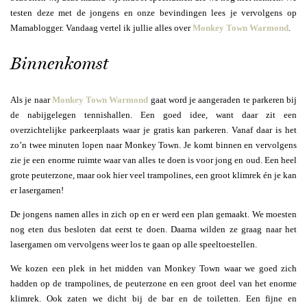
testen deze met de jongens en onze bevindingen lees je vervolgens op
Mamablogger. Vandaag vertel ik jullie alles over
Monkey Town Warmond
.
Binnenkomst
Als je naar
Monkey Town Warmond
gaat word je aangeraden te parkeren bij
de nabijgelegen tennishallen. Een goed idee, want daar zit een
overzichtelijke parkeerplaats waar je gratis kan parkeren. Vanaf daar is het
zo’n twee minuten lopen naar Monkey Town. Je komt binnen en vervolgens
zie je een enorme ruimte waar van alles te doen is voor jong en oud. Een heel
grote peuterzone, maar ook hier veel trampolines, een groot klimrek én je kan
er lasergamen!
De jongens namen alles in zich op en er werd een plan gemaakt. We moesten
nog eten dus besloten dat eerst te doen. Daarna wilden ze graag naar het
lasergamen om vervolgens weer los te gaan op alle speeltoestellen.
We kozen een plek in het midden van Monkey Town waar we goed zich
hadden op de trampolines, de peuterzone en een groot deel van het enorme
klimrek. Ook zaten we dicht bij de bar en de toiletten. Een fijne en