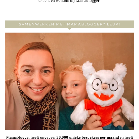
er bent en welkom bij Mamablogger!
SAMENWERKEN MET MAMABLOGGER? LEUK!
Mamablogger heeft ongeveer
30
.000 unieke bezoekers per maand
en heeft