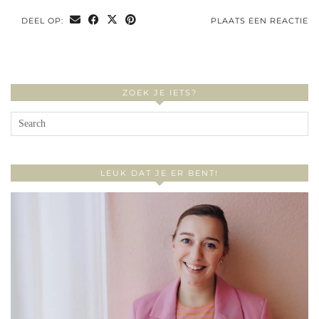
DEEL OP:
PLAATS EEN REACTIE
ZOEK JE IETS?
LEUK DAT JE ER BENT!