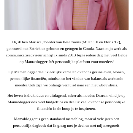
Hi, ik ben Marisca, moeder van twee zoons (Milan '10 en Floris '17),
getrouwd met Patrick en geboren en getogen in Gouda. Naast mijn werk als
communicatieadviseur schrijf ik sinds 2013 bijna iedere dag met veel liefde
op Mamablogger: hét persoonlijke platform voor moeders!
Op Mamablogger deel ik eerlijke verhalen over ons gezinsleven, wonen,
persoonlijke financiën, mindset en het vinden van balans als werkende
moeder. Ook zijn we onlangs verhuisd naar een nieuwbouwhuis.
Het leven is druk, duur en uitdagend, zeker als moeder. Daarom vind je op
Mamablogger ook veel budgettips en deel ik veel over onze persoonlijke
financiën in de hoop je te inspireren.
Mamablogger is geen standaard mamablog, maar al vele jaren een
persoonlijk dagboek dat ik graag met je deel en met mij meegroeit.