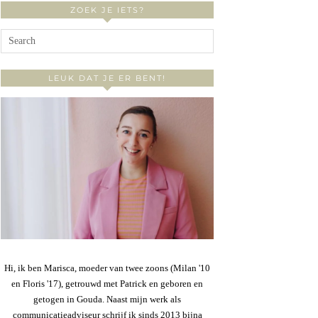
ZOEK JE IETS?
LEUK DAT JE ER BENT!
Hi, ik ben Marisca, moeder van twee zoons (Milan '10
en Floris '17), getrouwd met Patrick en geboren en
getogen in Gouda. Naast mijn werk als
communicatieadviseur schrijf ik sinds 2013 bijna