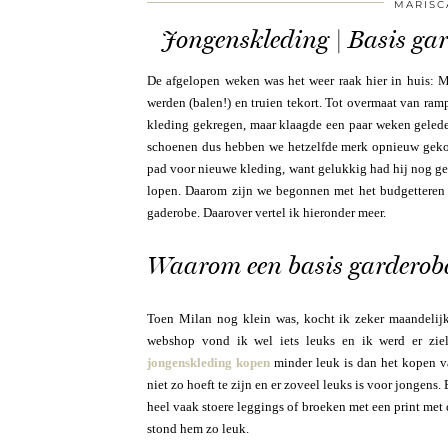
MARISC
Jongenskleding | Basis gar
De afgelopen weken was het weer raak hier in huis: M
werden (balen!) en truien tekort. Tot overmaat van ramp
kleding gekregen, maar klaagde een paar weken geleden
schoenen dus hebben we hetzelfde merk opnieuw gekoc
pad voor nieuwe kleding, want gelukkig had hij nog ge
lopen. Daarom zijn we begonnen met het budgetteren 
gaderobe. Daarover vertel ik hieronder meer.
Waarom een basis garderobe
Toen Milan nog klein was, kocht ik zeker maandelijk
webshop vond ik wel iets leuks en ik werd er zie
jongenskleding kopen
minder leuk is dan het kopen v
niet zo hoeft te zijn en er zoveel leuks is voor jongens
heel vaak stoere leggings of broeken met een print met 
stond hem zo leuk.