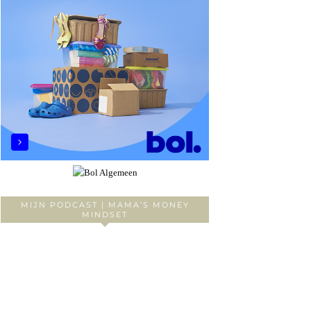
MIJN PODCAST | MAMA’S MONEY
MINDSET