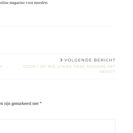
online magazine voor moeders.
VOLGENDE BERICHT
N
GEZIN | OP WIE LIJKEN ONZE JONGENS HET
MEEST?
den zijn gemarkeerd met
*