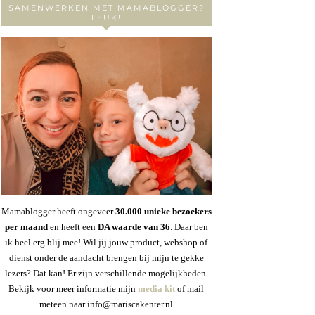
SAMENWERKEN MET MAMABLOGGER?
LEUK!
Mamablogger heeft ongeveer
30
.000 unieke bezoekers
per maand
en heeft een
DA waarde van 36
. Daar ben
ik heel erg blij mee! Wil jij jouw product, webshop of
dienst onder de aandacht brengen bij mijn te gekke
lezers? Dat kan! Er zijn verschillende mogelijkheden.
Bekijk voor meer informatie mijn
media kit
of mail
meteen naar info@mariscakenter.nl