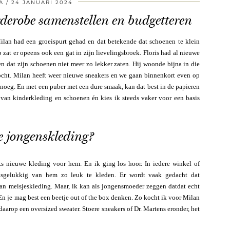
A
24 JANUARI 2024
derobe samenstellen en budgetteren
ilan had een groeispurt gehad en dat betekende dat schoenen te klein
 zat er opeens ook een gat in zijn lievelingsbroek. Floris had al nieuwe
 dat zijn schoenen niet meer zo lekker zaten. Hij woonde bijna in die
ht. Milan heeft weer nieuwe sneakers en we gaan binnenkort even op
noeg. En met een puber met een dure smaak, kan dat best in de papieren
van kinderkleding en schoenen én kies ik steeds vaker voor een basis
 jongenskleding?
s nieuwe kleding voor hem. En ik ging los hoor. In iedere winkel of
lsgelukkig van hem zo leuk te kleden. Er wordt vaak gedacht dat
an meisjeskleding. Maar, ik kan als jongensmoeder zeggen datdat echt
. En je mag best een beetje out of the box denken. Zo kocht ik voor Milan
daarop een oversized sweater. Stoere sneakers of Dr. Martens eronder, het