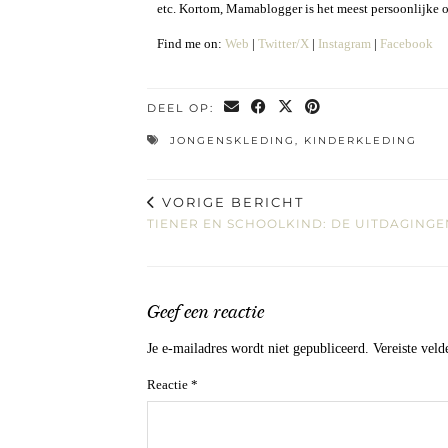
etc. Kortom, Mamablogger is het meest persoonlijke 
Find me on:
Web
|
Twitter/X
|
Instagram
|
Facebook
DEEL OP:
JONGENSKLEDING
,
KINDERKLEDING
VORIGE BERICHT
TIENER EN SCHOOLKIND: DE UITDAGINGE
Geef een reactie
Je e-mailadres wordt niet gepubliceerd.
Vereiste vel
Reactie
*