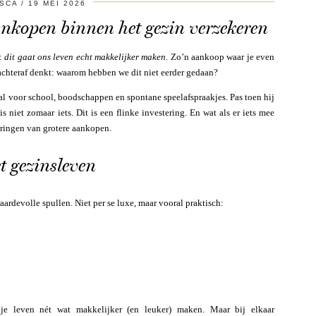
SCA
19 MEI 2026
nkopen binnen het gezin verzekeren
t:
dit gaat ons leven echt makkelijker maken
. Zo’n aankoop waar je even
 achteraf denkt: waarom hebben we dit niet eerder gedaan?
aal voor school, boodschappen en spontane speelafspraakjes. Pas toen hij
s niet zomaar iets. Dit is een flinke investering. En wat als er iets mee
eringen van grotere aankopen.
t gezinsleven
aardevolle spullen. Niet per se luxe, maar vooral praktisch:
 je leven nét wat makkelijker (en leuker) maken. Maar bij elkaar