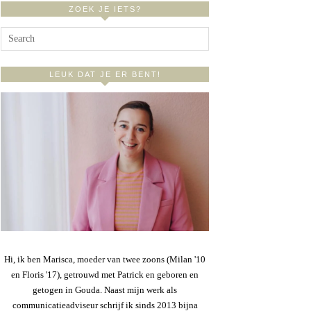
ZOEK JE IETS?
LEUK DAT JE ER BENT!
Hi, ik ben Marisca, moeder van twee zoons (Milan '10
en Floris '17), getrouwd met Patrick en geboren en
getogen in Gouda. Naast mijn werk als
communicatieadviseur schrijf ik sinds 2013 bijna