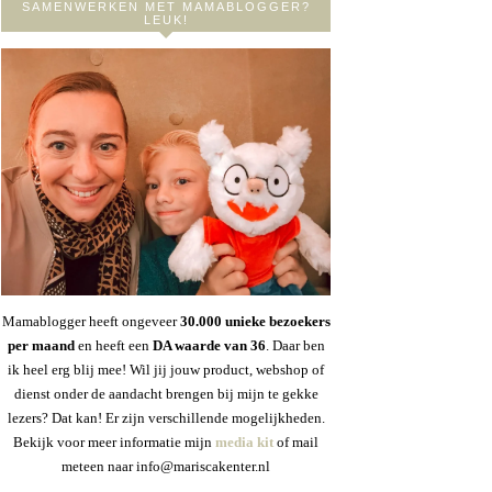
SAMENWERKEN MET MAMABLOGGER?
LEUK!
Mamablogger heeft ongeveer
30
.000 unieke bezoekers
per maand
en heeft een
DA waarde van 36
. Daar ben
ik heel erg blij mee! Wil jij jouw product, webshop of
dienst onder de aandacht brengen bij mijn te gekke
lezers? Dat kan! Er zijn verschillende mogelijkheden.
Bekijk voor meer informatie mijn
media kit
of mail
meteen naar info@mariscakenter.nl