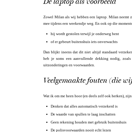
De laptop als voorbeeld
Zowel Milan als wij hebben een laptop. Milan neemt z
mee tijdens een weekendje weg. En ook op die momente
hij wordt gestolen terwijl je onderweg bent
of er gebeurt buitenshuis iets onverwachts
Dan blijkt ineens dat dit niet altijd standaard verzek
heb je soms een aanvullende dekking nodig, zoals e
uitzonderingen en voorwaarden.
Veelgemaakte fouten (die wi
Wat ik om me heen hoor (en deels zelf ook herken), zijn
Denken dat alles automatisch verzekerd is
De waarde van spullen te laag inschatten
Geen rekening houden met gebruik buitenshuis
De polisvoorwaarden nooit echt lezen