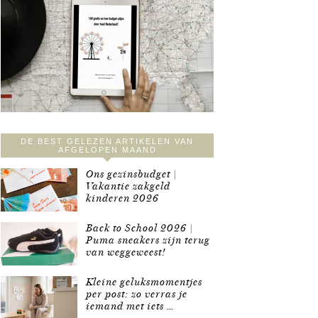
DE BEST GELEZEN ARTIKELEN VAN
AFGELOPEN MAAND
Ons gezinsbudget |
Vakantie zakgeld
kinderen 2026
Back to School 2026 |
Puma sneakers zijn terug
van weggeweest!
Kleine geluksmomentjes
per post: zo verras je
iemand met iets …