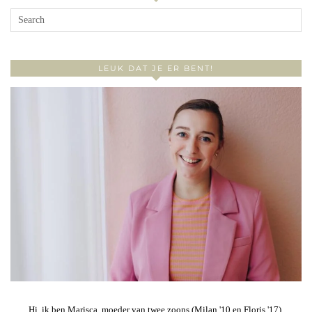
LEUK DAT JE ER BENT!
Hi, ik ben Marisca, moeder van twee zoons (Milan '10 en Floris '17),