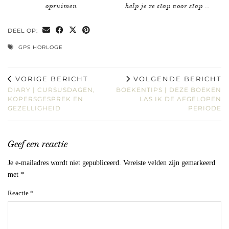
opruimen
help je ze stap voor stap …
DEEL OP:
GPS HORLOGE
VORIGE BERICHT
VOLGENDE BERICHT
DIARY | CURSUSDAGEN,
BOEKENTIPS | DEZE BOEKEN
KOPERSGESPREK EN
LAS IK DE AFGELOPEN
GEZELLIGHEID
PERIODE
Geef een reactie
Je e-mailadres wordt niet gepubliceerd.
Vereiste velden zijn gemarkeerd
met
*
Reactie
*