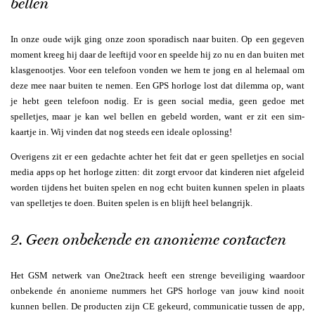
bellen
In onze oude wijk ging onze zoon sporadisch naar buiten. Op een gegeven
moment kreeg hij daar de leeftijd voor en speelde hij zo nu en dan buiten met
klasgenootjes. Voor een telefoon vonden we hem te jong en al helemaal om
deze mee naar buiten te nemen. Een GPS horloge lost dat dilemma op, want
je hebt geen telefoon nodig. Er is geen social media, geen gedoe met
spelletjes, maar je kan wel bellen en gebeld worden, want er zit een sim-
kaartje in. Wij vinden dat nog steeds een ideale oplossing!
Overigens zit er een gedachte achter het feit dat er geen spelletjes en social
media apps op het horloge zitten: dit zorgt ervoor dat kinderen niet afgeleid
worden tijdens het buiten spelen en nog echt buiten kunnen spelen in plaats
van spelletjes te doen. Buiten spelen is en blijft heel belangrijk.
2. Geen onbekende en anonieme contacten
Het GSM netwerk van One2track heeft een strenge beveiliging waardoor
onbekende én anonieme nummers het GPS horloge van jouw kind nooit
kunnen bellen. De producten zijn CE gekeurd, communicatie tussen de app,